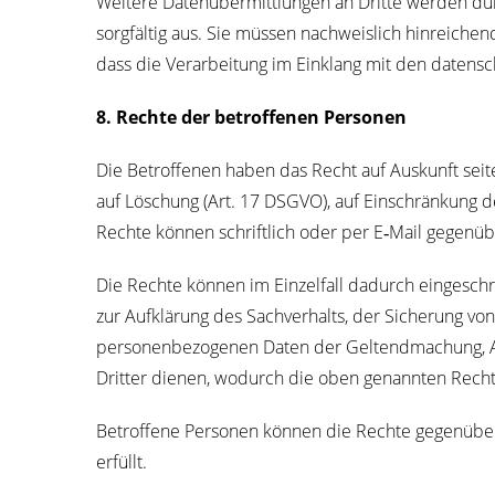
Wei­te­re Daten­über­mitt­lun­gen an Drit­te wer­den dur
sorg­fäl­tig aus. Sie müs­sen nach­weis­lich hin­rei­che
dass die Ver­ar­bei­tung im Ein­klang mit den daten­sch
8. Rech­te der betrof­fe­nen Per­so­nen
Die Betrof­fe­nen haben das Recht auf Aus­kunft sei­te
auf Löschung (Art. 17 DSGVO), auf Ein­schrän­kung de
Rech­te kön­nen schrift­lich oder per E‑Mail gegen­ü
Die Rech­te kön­nen im Ein­zel­fall dadurch ein­ge­schr
zur Auf­klä­rung des Sach­ver­halts, der Siche­rung vo
per­so­nen­be­zo­ge­nen Daten der Gel­tend­ma­chung, Au
Drit­ter die­nen, wodurch die oben genann­ten Rech­t
Betrof­fe­ne Per­so­nen kön­nen die Rech­te gegen­übe
erfüllt.