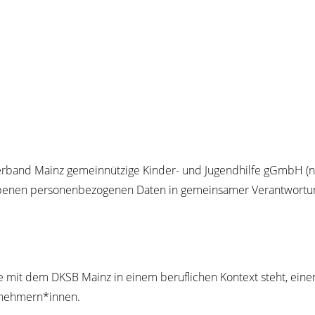
r­band Mainz gemein­nüt­zi­ge Kin­der- und Jugend­hil­fe gGmbH (na
­nen per­so­nen­be­zo­ge­nen Daten in gemein­sa­mer Ver­ant­wor­tu
e mit dem DKSB Mainz in einem beruf­li­chen Kon­text steht, einen M
eitnehmern*innen.