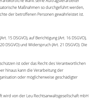
t­wort­li­che wählt sei­ne Auf­trags­ver­ar­bei­ter
i­sa­to­ri­sche Maß­nah­men so durch­ge­führt wer­den,
­te der betrof­fe­nen Per­so­nen gewähr­leis­tet ist.
 (Art. 15 DSGVO), auf Berich­ti­gung (Art. 16 DSGVO),
Art. 20 DSGVO) und Wider­spruch (Art. 21 DSGVO). Die
 schüt­zen ist oder das Recht des Ver­ant­wort­li­chen
ber hin­aus kann die Ver­ar­bei­tung der
i­sa­ti­on oder mög­li­cher­wei­se geschä­dig­ter
ft wird von der Leu Rechts­an­walts­ge­sell­schaft mbH