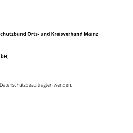
­schutz­bund Orts- und Kreis­ver­band Mainz
 mbH
).
Daten­schutz­be­auf­trag­ten wenden.