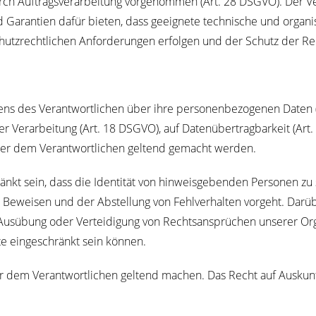
ch Auf­trags­ver­ar­bei­tung vor­ge­nom­men (Art. 28 DSGVO). Der Ver­an
nd Garan­tien dafür bie­ten, dass geeig­ne­te tech­ni­sche und orga­n
utz­recht­li­chen Anfor­de­run­gen erfol­gen und der Schutz der Rech
ns des Ver­ant­wort­li­chen über ihre per­so­nen­be­zo­ge­nen Daten
r Ver­ar­bei­tung (Art. 18 DSGVO), auf Daten­über­trag­bar­keit (
ber dem Ver­ant­wort­li­chen gel­tend gemacht werden.
änkt sein, dass die Iden­ti­tät von hin­weis­ge­ben­den Per­so­nen zu
n Bewei­sen und der Abstel­lung von Fehl­ver­hal­ten vor­geht. Dar­ü
s­übung oder Ver­tei­di­gung von Rechts­an­sprü­chen unse­rer Orga­n
e ein­ge­schränkt sein können.
r dem Ver­ant­wort­li­chen gel­tend machen. Das Recht auf Aus­kun