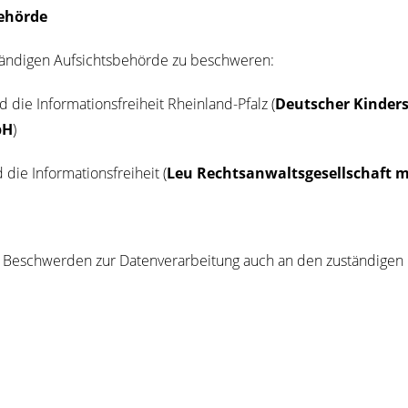
­hör­de
än­di­gen Auf­sichts­be­hör­de zu beschweren:
 die Infor­ma­ti­ons­frei­heit Rhein­land-Pfalz (
Deut­scher Kin­der
bH
)
ie Infor­ma­ti­ons­frei­heit (
Leu Rechts­an­walts­ge­sell­schaft
 Beschwer­den zur Daten­ver­ar­bei­tung auch an den zustän­di­gen 