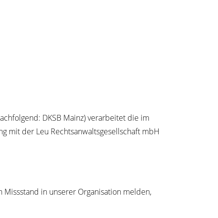
ch­fol­gend: DKSB Mainz) ver­ar­bei­tet die im
ng mit der Leu Rechts­an­walts­ge­sell­schaft mbH
iss­stand in unse­rer Orga­ni­sa­ti­on mel­den,