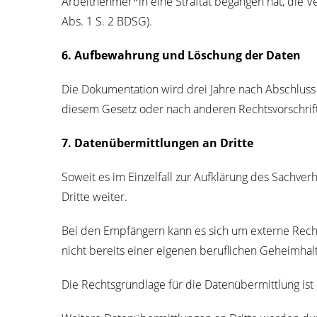
Arbeitnehmer*in eine Straf­tat began­gen hat, die Ver­a
Abs. 1 S. 2 BDSG).
6. Auf­be­wah­rung und Löschung der Daten
Die Doku­men­ta­ti­on wird drei Jah­re nach Abschluss
die­sem Gesetz oder nach ande­ren Rechts­vor­schrif­ten
7. Daten­über­mitt­lun­gen an Drit­te
Soweit es im Ein­zel­fall zur Auf­klä­rung des Sach­ver­h
Drit­te weiter.
Bei den Emp­fän­gern kann es sich um exter­ne Rechts­be
nicht bereits einer eige­nen beruf­li­chen Geheim­hal­tu
Die Rechts­grund­la­ge für die Daten­über­mitt­lung ist