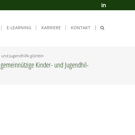
E‑LEARNING
KAR­RIE­RE
KON­TAKT
er- und Jugend­hil­fe gGmbH
gemein­nüt­zi­ge Kin­der- und Jugend­hil­