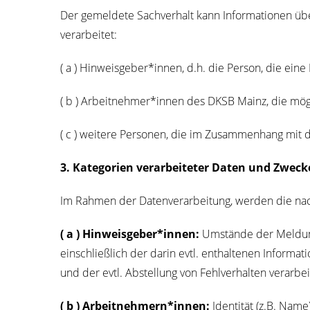
Der gemel­de­te Sach­ver­halt kann Infor­ma­tio­nen übe
verarbeitet:
( a ) Hinweisgeber*innen, d.h. die Per­son, die eine
( b ) Arbeitnehmer*innen des DKSB Mainz, die mög­li­
( c ) wei­te­re Per­so­nen, die im Zusam­men­hang mit
3. Kate­go­rien ver­ar­bei­te­ter Daten und Zwe­ck
Im Rah­men der Daten­ver­ar­bei­tung, wer­den die nach
( a ) Hinweisgeber*innen:
Umstän­de der Mel­dung (
ein­schließ­lich der dar­in evtl. ent­hal­te­nen Info
und der evtl. Abstel­lung von Fehl­ver­hal­ten ver­ar­b
( b ) Arbeitnehmern*innen:
Iden­ti­tät (z.B. Name)