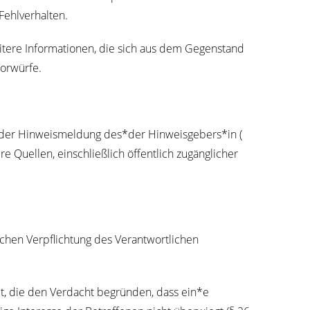
n Fehlverhalten.
i­te­re Infor­ma­tio­nen, die sich aus dem Gegen­stand
 Vorwürfe.
aus der Hin­weis­mel­dung des*der Hinweisgebers*in (
re Quel­len, ein­schließ­lich öffent­lich zugäng­li­cher
hen Ver­pflich­tung des Ver­ant­wort­li­chen
hält, die den Ver­dacht begrün­den, dass ein*e