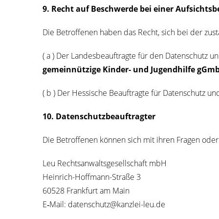
9. Recht auf Beschwer­de bei einer Auf­sichts­be
Die Betrof­fe­nen haben das Recht, sich bei der zust
( a ) Der Lan­des­be­auf­trag­te für den Daten­schutz und
gemein­nüt­zi­ge Kin­der- und Jugend­hil­fe gGm
( b ) Der Hes­si­sche Beauf­trag­te für Daten­schutz und d
10. Daten­schutz­be­auf­trag­ter
Die Betrof­fe­nen kön­nen sich mit ihren Fra­gen oder
Leu Rechts­an­walts­ge­sell­schaft mbH
Hein­rich-Hoff­mann-Stra­ße 3
60528 Frank­furt am Main
E‑Mail: datenschutz@kanzlei-leu.de