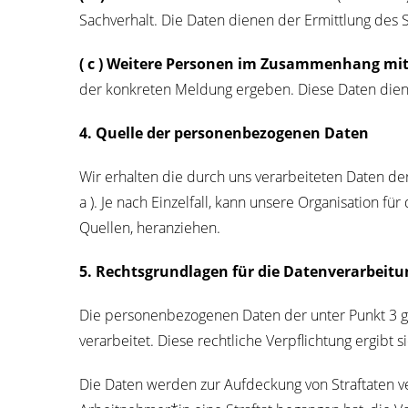
Sach­ver­halt. Die Daten die­nen der Ermitt­lung des S
( c ) Wei­te­re Per­so­nen im Zusam­men­hang mi
der kon­kre­ten Mel­dung erge­ben. Die­se Daten die­
4. Quel­le der per­so­nen­be­zo­ge­nen Daten
Wir erhal­ten die durch uns ver­ar­bei­te­ten Daten 
a ). Je nach Ein­zel­fall, kann unse­re Orga­ni­sa­ti­on f
Quel­len, heranziehen.
5. Rechts­grund­la­gen für die Daten­ver­ar­bei­t
Die per­so­nen­be­zo­ge­nen Daten der unter Punkt 3 gen
ver­ar­bei­tet. Die­se recht­li­che Ver­pflich­tung ergi
Die Daten wer­den zur Auf­de­ckung von Straf­ta­ten ve