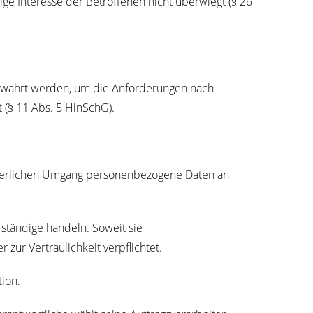
­ge Inter­es­se der Betrof­fe­nen nicht über­wiegt (§ 26
be­wahrt wer­den, um die Anfor­de­run­gen nach
ist (§ 11 Abs. 5 HinSchG).
or­der­li­chen Umgang per­so­nen­be­zo­ge­ne Daten an
­stän­di­ge han­deln. Soweit sie
r zur Ver­trau­lich­keit verpflichtet.
ation.