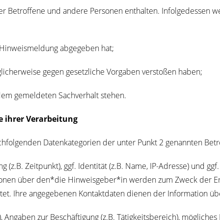
r Betrof­fe­ne und ande­re Per­so­nen ent­hal­ten. Infol­ge­des­sen we
 Hin­weis­mel­dung abge­ge­ben hat;
cher­wei­se gegen gesetz­li­che Vor­ga­ben ver­sto­ßen haben;
 dem gemel­de­ten Sach­ver­halt stehen.
e ihrer Ver­ar­bei­tung
­fol­gen­den Daten­ka­te­go­rien der unter Punkt 2 genann­ten Betro
z.B. Zeit­punkt), ggf. Iden­ti­tät (z.B. Name, IP-Adres­se) und ggf. 
r­ma­tio­nen über den*die Hinweisgeber*in wer­den zum Zweck der Erm
ei­tet. Ihre ange­ge­be­nen Kon­takt­da­ten die­nen der Infor­ma­ti­o
, Anga­ben zur Beschäf­ti­gung (z.B. Tätig­keits­be­reich), mög­li­ches