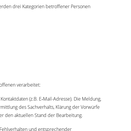
r­den drei Kate­go­rien betrof­fe­ner Per­so­nen
f­fe­nen verarbeitet:
Kon­takt­da­ten (z.B. E‑Mail-Adres­se). Die Mel­dung,
itt­lung des Sach­ver­halts, Klä­rung der Vor­wür­fe
n über den aktu­el­len Stand der Bearbeitung.
 Fehl­ver­hal­ten und ent­spre­chen­der