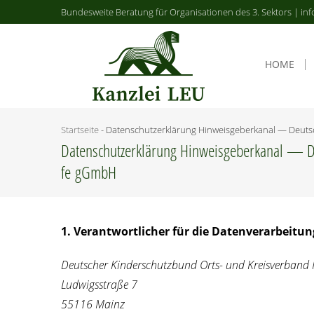
Bundesweite Beratung für Organisationen des 3. Sektors | inf
HOME
Startseite
-
Daten­schutz­er­klä­rung Hin­weis­ge­ber­ka­nal — Deu
Daten­schutz­er­klä­rung Hin­weis­ge­ber­ka­nal — 
fe gGmbH
1. Ver­ant­wort­li­cher für die Daten­ver­ar­bei­tu
Deut­scher Kin­der­schutz­bund Orts- und Kreis­ver­band
Lud­wigs­stra­ße 7
55116 Mainz