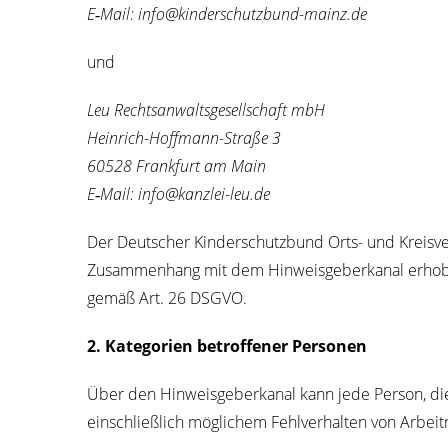
E‑Mail: info@kinderschutzbund-mainz.de
und
Leu Rechts­an­walts­ge­sell­schaft mbH
Hein­rich-Hoff­mann-Stra­ße 3
60528 Frank­furt am Main
E‑Mail: info@kanzlei-leu.de
Der Deut­scher Kin­der­schutz­bund Orts- und Kreis­ve
Zusam­men­hang mit dem Hin­weis­ge­ber­ka­nal erho­be
gemäß Art. 26 DSGVO.
2. Kate­go­rien betrof­fe­ner Per­so­nen
Über den Hin­weis­ge­ber­ka­nal kann jede Per­son, di
ein­schließ­lich mög­li­chem Fehl­ver­hal­ten von Arb