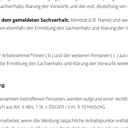
ach­ver­halts, Klä­rung der Vor­wür­fe und der evtl. Abstel­lung vo
t dem gemel­de­ten Sach­ver­halt:
Iden­ti­tät (z.B. Name) und we
nen eben­falls der Ermitt­lung des Sach­ver­halts und Klä­rung der
der Arbeitnehmer*innen ( b ) und der wei­te­ren Per­so­nen ( c ) 
ür die Ermitt­lung des Sach­ver­halts und Klä­rung der Vor­wür­fe wei­te­
ung
ann­ten betrof­fe­nen Per­so­nen, wer­den auf­grund einer recht­li­c
bt sich aus Art. 6 Abs. 1 lit. c DSGVO i.V.m. § 10 HinSchG.
r­ar­bei­tet, wenn die Mel­dung tat­säch­li­che Anhalts­punk­te ent­