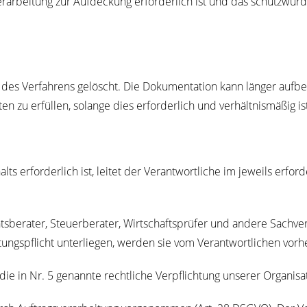
r­bei­tung zur Auf­de­ckung erfor­der­lich ist und das schutz­wür­di
 des Ver­fah­rens gelöscht. Die Doku­men­ta­ti­on kann län­ger auf­
 zu erfül­len, solan­ge dies erfor­der­lich und ver­hält­nis­mä­ßig 
alts erfor­der­lich ist, lei­tet der Ver­ant­wort­li­che im jeweils erf
­ra­ter, Steu­er­be­ra­ter, Wirt­schafts­prü­fer und ande­re Sach­ver
ngs­pflicht unter­lie­gen, wer­den sie vom Ver­ant­wort­li­chen vor­he
 die in Nr. 5 genann­te recht­li­che Ver­pflich­tung unse­rer Organis