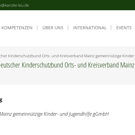
o@kanzlei-leu.de
KOM­PE­TEN­ZEN
ÜBER UNS
INTER­NA­TIO­NAL
EVENTS
t­scher Kin­der­schutz­bund Orts- und Kreis­ver­band Mainz gemein­nüt­zi­ge Kin­d
Deut­scher Kin­der­schutz­bund Orts- und Kreis­ver­band Mainz 
ng
 Mainz gemein­nüt­zi­ge Kin­der- und Jugend­hil­fe gGmbH