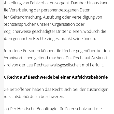
Abstel­lung von Fehl­ver­hal­ten vor­geht. Dar­über hin­aus kann
die Ver­ar­bei­tung der per­so­nen­be­zo­ge­nen Daten
der Gel­tend­ma­chung, Aus­übung oder Ver­tei­di­gung von
Rechts­an­sprü­chen unse­rer Orga­ni­sa­ti­on oder
mög­li­cher­wei­se geschä­dig­ter Drit­ter die­nen, wodurch die
oben genann­ten Rech­te ein­ge­schränkt sein können.
Betrof­fe­ne Per­so­nen kön­nen die Rech­te gegen­über bei­den
Ver­ant­wort­li­chen gel­tend machen. Das Recht auf Aus­kunft
wird von der Leu Rechts­an­walts­ge­sell­schaft mbH erfüllt.
9. Recht auf Beschwer­de bei einer Auf­sichts­be­hör­de
Die Betrof­fe­nen haben das Recht, sich bei der zustän­di­gen
Auf­sichts­be­hör­de zu beschweren:
( a ) Der Hes­si­sche Beauf­trag­te für Daten­schutz und die