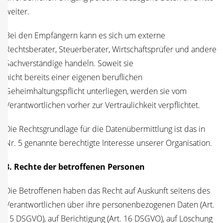
weiter.
Bei den Emp­fän­gern kann es sich um exter­ne
Rechts­be­ra­ter, Steu­er­be­ra­ter, Wirt­schafts­prü­fer und ande­re
Sach­ver­stän­di­ge han­deln. Soweit sie
nicht bereits einer eige­nen beruf­li­chen
Geheim­hal­tungs­pflicht unter­lie­gen, wer­den sie vom
Ver­ant­wort­li­chen vor­her zur Ver­trau­lich­keit verpflichtet.
Die Rechts­grund­la­ge für die Daten­über­mitt­lung ist das in
Nr. 5 genann­te berech­tig­te Inter­es­se unse­rer Organisation.
8. Rech­te der betrof­fe­nen Per­so­nen
Die Betrof­fe­nen haben das Recht auf Aus­kunft sei­tens des
Ver­ant­wort­li­chen über ihre per­so­nen­be­zo­ge­nen Daten (Art.
15 DSGVO), auf Berich­ti­gung (Art. 16 DSGVO), auf Löschung