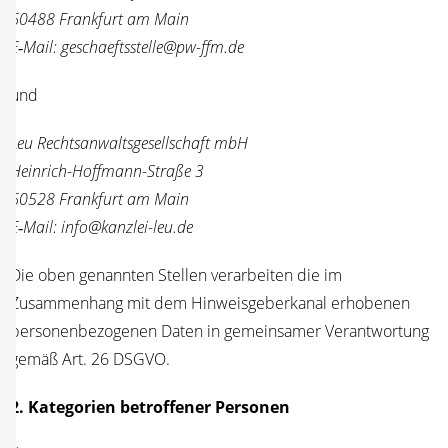
60488 Frank­furt am Main
E‑Mail: geschaeftsstelle@pw-ffm.de
und
Leu Rechts­an­walts­ge­sell­schaft mbH
Hein­rich-Hoff­mann-Stra­ße 3
60528 Frank­furt am Main
E‑Mail: info@kanzlei-leu.de
Die oben genann­ten Stel­len ver­ar­bei­ten die im
Zusam­men­hang mit dem Hin­weis­ge­ber­ka­nal erho­be­nen
per­so­nen­be­zo­ge­nen Daten in gemein­sa­mer Ver­ant­wor­tung
gemäß Art. 26 DSGVO.
2. Kate­go­rien betrof­fe­ner Per­so­nen