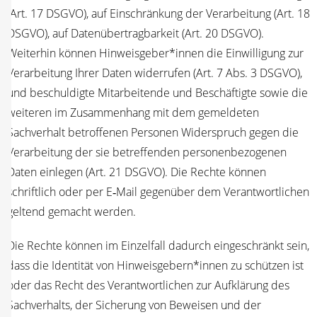
(Art. 17 DSGVO), auf Ein­schrän­kung der Ver­ar­bei­tung (Art. 18
DSGVO), auf Daten­über­trag­bar­keit (Art. 20 DSGVO).
Wei­ter­hin kön­nen Hinweisgeber*innen die Ein­wil­li­gung zur
Ver­ar­bei­tung Ihrer Daten wider­ru­fen (Art. 7 Abs. 3 DSGVO),
und beschul­dig­te Mit­ar­bei­ten­de und Beschäf­tig­te sowie die
wei­te­ren im Zusam­men­hang mit dem gemel­de­ten
Sach­ver­halt betrof­fe­nen Per­so­nen Wider­spruch gegen die
Ver­ar­bei­tung der sie betref­fen­den per­so­nen­be­zo­ge­nen
Daten ein­le­gen (Art. 21 DSGVO). Die Rech­te kön­nen
schrift­lich oder per E‑Mail gegen­über dem Ver­ant­wort­li­chen
gel­tend gemacht werden.
Die Rech­te kön­nen im Ein­zel­fall dadurch ein­ge­schränkt sein,
dass die Iden­ti­tät von Hinweisgebern*innen zu schüt­zen ist
oder das Recht des Ver­ant­wort­li­chen zur Auf­klä­rung des
Sach­ver­halts, der Siche­rung von Bewei­sen und der