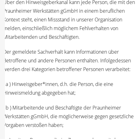
Über den Hin­weis­ge­ber­ka­nal kann jede Per­son, die mit den
Praun­hei­mer Werk­stät­ten gGmbH in einem beruf­li­chen
Kon­text steht, einen Miss­stand in unse­rer Orga­ni­sa­ti­on
mel­den, ein­schließ­lich mög­li­chem Fehl­ver­hal­ten von
Mit­ar­bei­ten­den und Beschäftigten.
Der gemel­de­te Sach­ver­halt kann Infor­ma­tio­nen über
Betrof­fe­ne und ande­re Per­so­nen ent­hal­ten. Infol­ge­des­sen
wer­den drei Kate­go­rien betrof­fe­ner Per­so­nen verarbeitet:
( a ) Hinweisgeber*innen, d.h. die Per­son, die eine
Hin­weis­mel­dung abge­ge­ben hat;
( b ) Mit­ar­bei­ten­de und Beschäf­tig­te der Praun­hei­mer
Werk­stät­ten gGmbH, die mög­li­cher­wei­se gegen gesetz­li­che
Vor­ga­ben ver­sto­ßen haben;