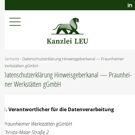
Startseite
-
Daten­schutz­er­klä­rung Hin­weis­ge­ber­ka­nal — Praun­hei­mer
Werk­stät­ten gGmbH
Daten­schutz­er­klä­rung Hin­weis­ge­ber­ka­nal — Praun­hei­
mer Werk­stät­ten gGmbH
1. Ver­ant­wort­li­cher für die Daten­ver­ar­bei­tung
Praun­hei­mer Werk­stät­ten gGmbH
Chris­ta-Maar-Stra­ße 2