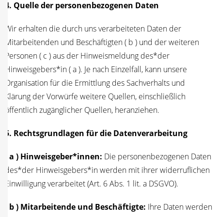
4. Quel­le der per­so­nen­be­zo­ge­nen Daten
Wir erhal­ten die durch uns ver­ar­bei­te­ten Daten der
Mit­ar­bei­ten­den und Beschäf­tig­ten ( b ) und der wei­te­ren
Per­so­nen ( c ) aus der Hin­weis­mel­dung des*der
Hinweisgebers*in ( a ). Je nach Ein­zel­fall, kann unse­re
Orga­ni­sa­ti­on für die Ermitt­lung des Sach­ver­halts und
Klä­rung der Vor­wür­fe wei­te­re Quel­len, ein­schließ­lich
öffent­lich zugäng­li­cher Quel­len, heranziehen.
5. Rechts­grund­la­gen für die Daten­ver­ar­bei­tung
( a ) Hinweisgeber*innen:
Die per­so­nen­be­zo­ge­nen Daten
des*der Hinweisgebers*in wer­den mit ihrer wider­ruf­li­chen
Ein­wil­li­gung ver­ar­bei­tet (Art. 6 Abs. 1 lit. a DSGVO).
( b ) Mit­ar­bei­ten­de und Beschäf­tig­te:
Ihre Daten wer­den