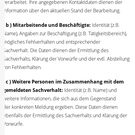
ver­ar­bei­tet. Ihre ange­ge­be­nen Kon­takt­da­ten die­nen der
Infor­ma­ti­on über den aktu­el­len Stand der Bearbeitung.
( b ) Mit­ar­bei­ten­de und Beschäf­tig­te:
Iden­ti­tät (z.B.
Name), Anga­ben zur Beschäf­ti­gung (z.B. Tätig­keits­be­reich),
mög­li­ches Fehl­ver­hal­ten und ent­spre­chen­der
Sach­ver­halt. Die Daten die­nen der Ermitt­lung des
Sach­ver­halts, Klä­rung der Vor­wür­fe und der evtl. Abstel­lung
von Fehlverhalten.
( c ) Wei­te­re Per­so­nen im Zusam­men­hang mit dem
gemel­de­ten Sach­ver­halt:
Iden­ti­tät (z.B. Name) und
wei­te­re Infor­ma­tio­nen, die sich aus dem Gegen­stand
der kon­kre­ten Mel­dung erge­ben. Die­se Daten die­nen
eben­falls der Ermitt­lung des Sach­ver­halts und Klä­rung der
Vorwürfe.