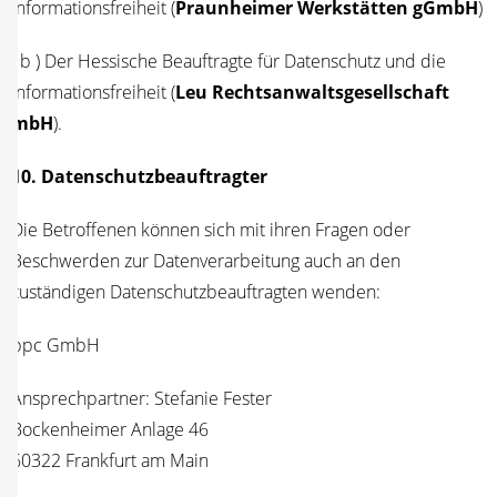
Infor­ma­ti­ons­frei­heit (
Praun­hei­mer Werk­stät­ten gGmbH
)
( b ) Der Hes­si­sche Beauf­trag­te für Daten­schutz und die
Infor­ma­ti­ons­frei­heit (
Leu Rechts­an­walts­ge­sell­schaft
mbH
).
10. Daten­schutz­be­auf­trag­ter
Die Betrof­fe­nen kön­nen sich mit ihren Fra­gen oder
Beschwer­den zur Daten­ver­ar­bei­tung auch an den
zustän­di­gen Daten­schutz­be­auf­trag­ten wenden:
bpc GmbH
Ansprech­part­ner: Ste­fa­nie Fes­ter
Bocken­hei­mer Anla­ge 46
60322 Frank­furt am Main