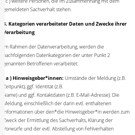
( c ) wei­te­re Per­so­nen, die im Zusam­men­hang mit dem
gemel­de­ten Sach­ver­halt stehen.
3. Kate­go­rien ver­ar­bei­te­ter Daten und Zwe­cke ihrer
Ver­ar­bei­tung
Im Rah­men der Daten­ver­ar­bei­tung, wer­den die
nach­fol­gen­den Daten­ka­te­go­rien der unter Punkt 2
genann­ten Betrof­fe­nen verarbeitet:
( a ) Hinweisgeber*innen:
Umstän­de der Mel­dung (z.B.
Zeit­punkt), ggf. Iden­ti­tät (z.B.
Name) und ggf. Kon­takt­da­ten (z.B. E‑Mail-Adres­se). Die
Mel­dung, ein­schließ­lich der dar­in evtl. ent­hal­te­nen
Infor­ma­tio­nen über den*die Hinweisgeber*in wer­den zum
Zweck der Ermitt­lung des Sach­ver­halts, Klä­rung der
Vor­wür­fe und der evtl. Abstel­lung von Fehl­ver­hal­ten