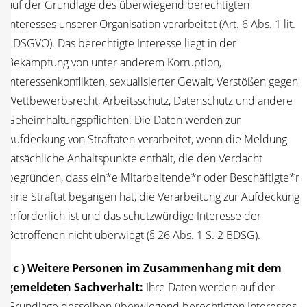
auf der Grund­la­ge des über­wie­gend berech­tig­ten
Inter­es­ses unse­rer Orga­ni­sa­ti­on ver­ar­bei­tet (Art. 6 Abs. 1 lit.
f DSGVO). Das berech­tig­te Inter­es­se liegt in der
Bekämp­fung von unter ande­rem Kor­rup­ti­on,
Inter­es­sen­kon­flik­ten, sexua­li­sier­ter Gewalt, Ver­stö­ßen gegen
Wett­be­werbs­recht, Arbeits­schutz, Daten­schutz und ande­re
Geheim­hal­tungs­pflich­ten. Die Daten wer­den zur
Auf­de­ckung von Straf­ta­ten ver­ar­bei­tet, wenn die Mel­dung
tat­säch­li­che Anhalts­punk­te ent­hält, die den Ver­dacht
begrün­den, dass ein*e Mitarbeitende*r oder Beschäftigte*r
eine Straf­tat began­gen hat, die Ver­ar­bei­tung zur Auf­de­ckung
erfor­der­lich ist und das schutz­wür­di­ge Inter­es­se der
Betrof­fe­nen nicht über­wiegt (§ 26 Abs. 1 S. 2 BDSG).
( c ) Wei­te­re Per­so­nen im Zusam­men­hang mit dem
gemel­de­ten Sach­ver­halt:
Ihre Daten wer­den auf der
Grund­la­ge des­sel­ben über­wie­gend berech­tig­ten Inter­es­ses