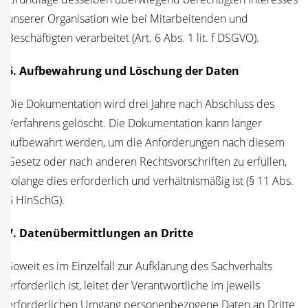
unse­rer Orga­ni­sa­ti­on wie bei Mit­ar­bei­ten­den und
Beschäf­tig­ten ver­ar­bei­tet (Art. 6 Abs. 1 lit. f DSGVO).
6. Auf­be­wah­rung und Löschung der Daten
Die Doku­men­ta­ti­on wird drei Jah­re nach Abschluss des
Ver­fah­rens gelöscht. Die Doku­men­ta­ti­on kann län­ger
auf­be­wahrt wer­den, um die Anfor­de­run­gen nach die­sem
Gesetz oder nach ande­ren Rechts­vor­schrif­ten zu erfül­len,
solan­ge dies erfor­der­lich und ver­hält­nis­mä­ßig ist (§ 11 Abs.
5 HinSchG).
7. Daten­über­mitt­lun­gen an Drit­te
Soweit es im Ein­zel­fall zur Auf­klä­rung des Sach­ver­halts
erfor­der­lich ist, lei­tet der Ver­ant­wort­li­che im jeweils
erfor­der­li­chen Umgang per­so­nen­be­zo­ge­ne Daten an Drit­te