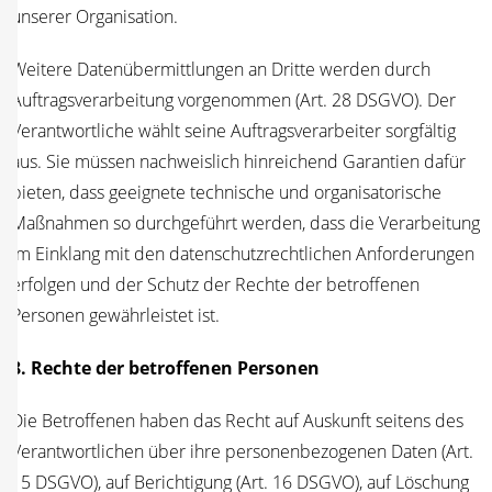
unse­rer Organisation.
Wei­te­re Daten­über­mitt­lun­gen an Drit­te wer­den durch
Auf­trags­ver­ar­bei­tung vor­ge­nom­men (Art. 28 DSGVO). Der
Ver­ant­wort­li­che wählt sei­ne Auf­trags­ver­ar­bei­ter sorg­fäl­tig
aus. Sie müs­sen nach­weis­lich hin­rei­chend Garan­tien dafür
bie­ten, dass geeig­ne­te tech­ni­sche und orga­ni­sa­to­ri­sche
Maß­nah­men so durch­ge­führt wer­den, dass die Ver­ar­bei­tung
im Ein­klang mit den daten­schutz­recht­li­chen Anfor­de­run­gen
erfol­gen und der Schutz der Rech­te der betrof­fe­nen
Per­so­nen gewähr­leis­tet ist.
8. Rech­te der betrof­fe­nen Per­so­nen
Die Betrof­fe­nen haben das Recht auf Aus­kunft sei­tens des
Ver­ant­wort­li­chen über ihre per­so­nen­be­zo­ge­nen Daten (Art.
15 DSGVO), auf Berich­ti­gung (Art. 16 DSGVO), auf Löschung