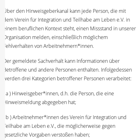
Über den Hin­weis­ge­ber­ka­nal kann jede Per­son, die mit
dem Ver­ein für Inte­gra­ti­on und Teil­ha­be am Leben e.V. in
einem beruf­li­chen Kon­text steht, einen Miss­stand in unse­rer
Orga­ni­sa­ti­on mel­den, ein­schließ­lich mög­li­chem
Fehl­ver­hal­ten von Arbeitnehmern*innen.
Der gemel­de­te Sach­ver­halt kann Infor­ma­tio­nen über
Betrof­fe­ne und ande­re Per­so­nen ent­hal­ten. Infol­ge­des­sen
wer­den drei Kate­go­rien betrof­fe­ner Per­so­nen verarbeitet:
( a ) Hinweisgeber*innen, d.h. die Per­son, die eine
Hin­weis­mel­dung abge­ge­ben hat;
( b ) Arbeitnehmer*innen des Ver­ein für Inte­gra­ti­on und
Teil­ha­be am Leben e.V., die mög­li­cher­wei­se gegen
gesetz­li­che Vor­ga­ben ver­sto­ßen haben;