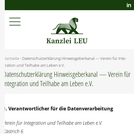
Startseite
-
Daten­schutz­er­klä­rung Hin­weis­ge­ber­ka­nal — Ver­ein für Inte­
gra­ti­on und Teil­ha­be am Leben e.V.
Daten­schutz­er­klä­rung Hin­weis­ge­ber­ka­nal — Ver­ein für
Inte­gra­ti­on und Teil­ha­be am Leben e.V.
1. Ver­ant­wort­li­cher für die Daten­ver­ar­bei­tung
Ver­ein für Inte­gra­ti­on und Teil­ha­be am Leben e.V.
Kästrich 6