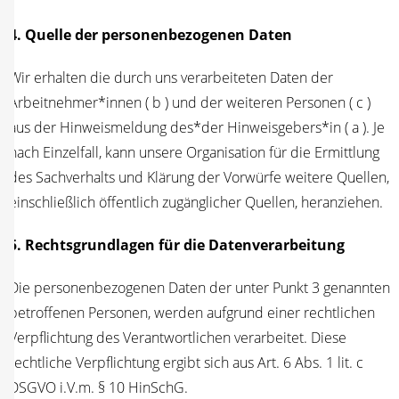
4. Quel­le der per­so­nen­be­zo­ge­nen Daten
Wir erhal­ten die durch uns ver­ar­bei­te­ten Daten der
Arbeitnehmer*innen ( b ) und der wei­te­ren Per­so­nen ( c )
aus der Hin­weis­mel­dung des*der Hinweisgebers*in ( a ). Je
nach Ein­zel­fall, kann unse­re Orga­ni­sa­ti­on für die Ermitt­lung
des Sach­ver­halts und Klä­rung der Vor­wür­fe wei­te­re Quel­len,
ein­schließ­lich öffent­lich zugäng­li­cher Quel­len, heranziehen.
5. Rechts­grund­la­gen für die Daten­ver­ar­bei­tung
Die per­so­nen­be­zo­ge­nen Daten der unter Punkt 3 genann­ten
betrof­fe­nen Per­so­nen, wer­den auf­grund einer recht­li­chen
Ver­pflich­tung des Ver­ant­wort­li­chen ver­ar­bei­tet. Die­se
recht­li­che Ver­pflich­tung ergibt sich aus Art. 6 Abs. 1 lit. c
DSGVO i.V.m. § 10 HinSchG.