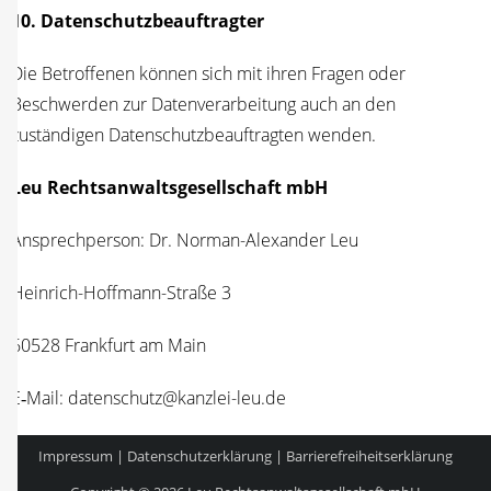
10. Daten­schutz­be­auf­trag­ter
Die Betrof­fe­nen kön­nen sich mit ihren Fra­gen oder
Beschwer­den zur Daten­ver­ar­bei­tung auch an den
zustän­di­gen Daten­schutz­be­auf­trag­ten wenden.
Leu Rechts­an­walts­ge­sell­schaft mbH
Ansprech­per­son: Dr. Nor­man-Alex­an­der Leu
Hein­rich-Hoff­mann-Stra­ße 3
60528 Frank­furt am Main
E‑Mail: datenschutz@kanzlei-leu.de
Impressum
|
Datenschutzerklärung
|
Barrierefreiheitserklärung