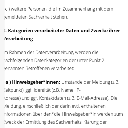
( c ) wei­te­re Per­so­nen, die im Zusam­men­hang mit dem
gemel­de­ten Sach­ver­halt stehen.
3. Kate­go­rien ver­ar­bei­te­ter Daten und Zwe­cke ihrer
Ver­ar­bei­tung
Im Rah­men der Daten­ver­ar­bei­tung, wer­den die
nach­fol­gen­den Daten­ka­te­go­rien der unter Punkt 2
genann­ten Betrof­fe­nen verarbeitet:
( a ) Hinweisgeber*innen:
Umstän­de der Mel­dung (z.B.
Zeit­punkt), ggf. Iden­ti­tät (z.B. Name, IP-
Adres­se) und ggf. Kon­takt­da­ten (z.B. E‑Mail-Adres­se). Die
Mel­dung, ein­schließ­lich der dar­in evtl. ent­hal­te­nen
Infor­ma­tio­nen über den*die Hinweisgeber*in wer­den zum
Zweck der Ermitt­lung des Sach­ver­halts, Klä­rung der