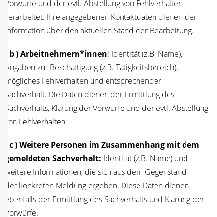
Vor­wür­fe und der evtl. Abstel­lung von Fehl­ver­hal­ten
ver­ar­bei­tet. Ihre ange­ge­be­nen Kon­takt­da­ten die­nen der
Infor­ma­ti­on über den aktu­el­len Stand der Bearbeitung.
( b ) Arbeitnehmern*innen:
Iden­ti­tät (z.B. Name),
Anga­ben zur Beschäf­ti­gung (z.B. Tätig­keits­be­reich),
mög­li­ches Fehl­ver­hal­ten und ent­spre­chen­der
Sach­ver­halt. Die Daten die­nen der Ermitt­lung des
Sach­ver­halts, Klä­rung der Vor­wür­fe und der evtl. Abstel­lung
von Fehlverhalten.
( c ) Wei­te­re Per­so­nen im Zusam­men­hang mit dem
gemel­de­ten Sach­ver­halt:
Iden­ti­tät (z.B. Name) und
wei­te­re Infor­ma­tio­nen, die sich aus dem Gegen­stand
der kon­kre­ten Mel­dung erge­ben. Die­se Daten die­nen
eben­falls der Ermitt­lung des Sach­ver­halts und Klä­rung der
Vorwürfe.