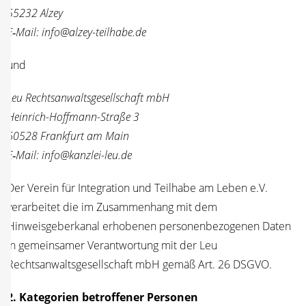
55232 Alzey
E‑Mail: info@alzey-teilhabe.de
und
Leu Rechts­an­walts­ge­sell­schaft mbH
Hein­rich-Hoff­mann-Stra­ße 3
60528 Frank­furt am Main
E‑Mail: info@kanzlei-leu.de
Der Ver­ein für Inte­gra­ti­on und Teil­ha­be am Leben e.V.
ver­ar­bei­tet die im Zusam­men­hang mit dem
Hin­weis­ge­ber­ka­nal erho­be­nen per­so­nen­be­zo­ge­nen Daten
in gemein­sa­mer Ver­ant­wor­tung mit der Leu
Rechts­an­walts­ge­sell­schaft mbH gemäß Art. 26 DSGVO.
2. Kate­go­rien betrof­fe­ner Per­so­nen