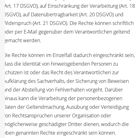
(Art. 17 DSGVO), auf Ein­schrän­kung der Ver­ar­bei­tung (Art. 18
DSGVO), auf Daten­über­trag­bar­keit (Art. 20 DSGVO) und
Wider­spruch (Art. 21 DSGVO). Die Rech­te kön­nen schrift­lich
oder per E‑Mail gegen­über dem Ver­ant­wort­li­chen gel­tend
gemacht werden.
Die Rech­te kön­nen im Ein­zel­fall dadurch ein­ge­schränkt sein,
dass die Iden­ti­tät von hin­weis­ge­ben­den Per­so­nen zu
schüt­zen ist oder das Recht des Ver­ant­wort­li­chen zur
Auf­klä­rung des Sach­ver­halts, der Siche­rung von Bewei­sen
und der Abstel­lung von Fehl­ver­hal­ten vor­geht. Dar­über
hin­aus kann die Ver­ar­bei­tung der per­so­nen­be­zo­ge­nen
Daten der Gel­tend­ma­chung, Aus­übung oder Ver­tei­di­gung
von Rechts­an­sprü­chen unse­rer Orga­ni­sa­ti­on oder
mög­li­cher­wei­se geschä­dig­ter Drit­ter die­nen, wodurch die
oben genann­ten Rech­te ein­ge­schränkt sein können.