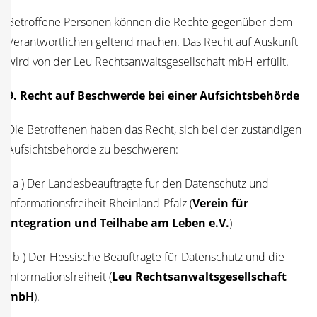
Betrof­fe­ne Per­so­nen kön­nen die Rech­te gegen­über dem
Ver­ant­wort­li­chen gel­tend machen. Das Recht auf Aus­kunft
wird von der Leu Rechts­an­walts­ge­sell­schaft mbH erfüllt.
9. Recht auf Beschwer­de bei einer Auf­sichts­be­hör­de
Die Betrof­fe­nen haben das Recht, sich bei der zustän­di­gen
Auf­sichts­be­hör­de zu beschweren:
( a ) Der Lan­des­be­auf­trag­te für den Daten­schutz und
Infor­ma­ti­ons­frei­heit Rhein­land-Pfalz (
Ver­ein für
Inte­gra­ti­on und Teil­ha­be am Leben e.V.
)
( b ) Der Hes­si­sche Beauf­trag­te für Daten­schutz und die
Infor­ma­ti­ons­frei­heit (
Leu Rechts­an­walts­ge­sell­schaft
mbH
).