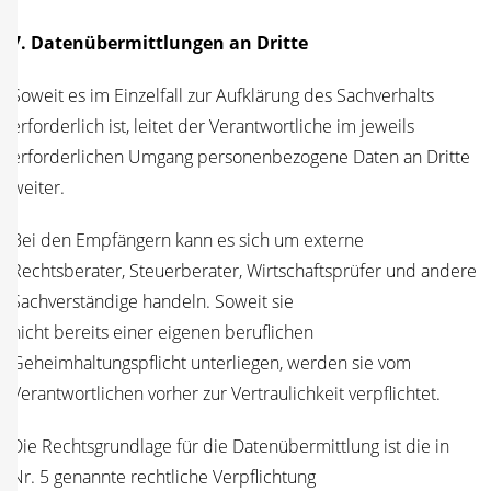
7. Daten­über­mitt­lun­gen an Drit­te
Soweit es im Ein­zel­fall zur Auf­klä­rung des Sach­ver­halts
erfor­der­lich ist, lei­tet der Ver­ant­wort­li­che im jeweils
erfor­der­li­chen Umgang per­so­nen­be­zo­ge­ne Daten an Drit­te
weiter.
Bei den Emp­fän­gern kann es sich um exter­ne
Rechts­be­ra­ter, Steu­er­be­ra­ter, Wirt­schafts­prü­fer und ande­re
Sach­ver­stän­di­ge han­deln. Soweit sie
nicht bereits einer eige­nen beruf­li­chen
Geheim­hal­tungs­pflicht unter­lie­gen, wer­den sie vom
Ver­ant­wort­li­chen vor­her zur Ver­trau­lich­keit verpflichtet.
Die Rechts­grund­la­ge für die Daten­über­mitt­lung ist die in
Nr. 5 genann­te recht­li­che Ver­pflich­tung