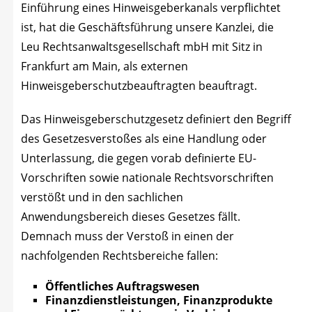
Ein­füh­rung eines Hin­weis­ge­ber­ka­nals ver­pflich­tet
ist, hat die Geschäfts­füh­rung unse­re Kanz­lei, die
Leu Rechts­an­walts­ge­sell­schaft mbH mit Sitz in
Frank­furt am Main, als exter­nen
Hin­weis­ge­ber­schutz­be­auf­trag­ten beauftragt.
Das Hin­weis­ge­ber­schutz­ge­setz defi­niert den Begriff
des Geset­zes­ver­sto­ßes als eine Hand­lung oder
Unter­las­sung, die gegen vor­ab defi­nier­te EU-
Vor­schrif­ten sowie natio­na­le Rechts­vor­schrif­ten
ver­stößt und in den sach­li­chen
Anwen­dungs­be­reich die­ses Geset­zes fällt.
Dem­nach muss der Ver­stoß in einen der
nach­fol­gen­den Rechts­be­rei­che fallen:
Öffent­li­ches Auftragswesen
Finanz­dienst­leis­tun­gen, Finanz­pro­duk­te