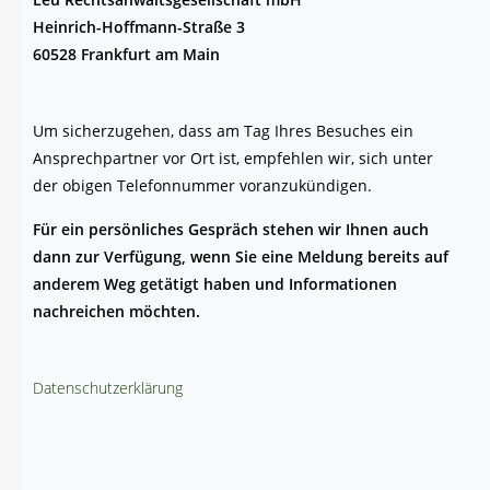
Hein­rich-Hoff­mann-Stra­ße 3
60528 Frank­furt am Main
Um sicher­zu­ge­hen, dass am Tag Ihres Besu­ches ein
Ansprech­part­ner vor Ort ist, emp­feh­len wir, sich unter
der obi­gen Tele­fon­num­mer voranzukündigen.
Für ein per­sön­li­ches Gespräch ste­hen wir Ihnen auch
dann zur Ver­fü­gung, wenn Sie eine Mel­dung bereits auf
ande­rem Weg getä­tigt haben und Infor­ma­tio­nen
nach­rei­chen möchten.
Daten­schutz­er­klä­rung