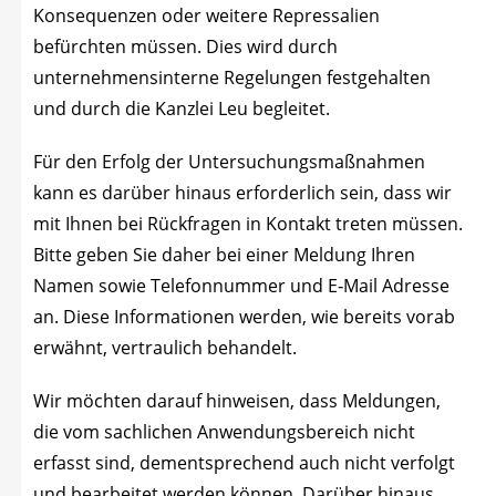
Kon­se­quen­zen oder wei­te­re Repres­sa­li­en
befürch­ten müs­sen. Dies wird durch
unter­neh­mens­in­ter­ne Rege­lun­gen fest­ge­hal­ten
und durch die Kanz­lei Leu begleitet.
Für den Erfolg der Unter­su­chungs­maß­nah­men
kann es dar­über hin­aus erfor­der­lich sein, dass wir
mit Ihnen bei Rück­fra­gen in Kon­takt tre­ten müs­sen.
Bit­te geben Sie daher bei einer Mel­dung Ihren
Namen sowie Tele­fon­num­mer und E‑Mail Adres­se
an. Die­se Infor­ma­tio­nen wer­den, wie bereits vor­ab
erwähnt, ver­trau­lich behandelt.
Wir möch­ten dar­auf hin­wei­sen, dass Mel­dun­gen,
die vom sach­li­chen Anwen­dungs­be­reich nicht
erfasst sind, dem­entspre­chend auch nicht ver­folgt
und bear­bei­tet wer­den kön­nen. Dar­über hin­aus