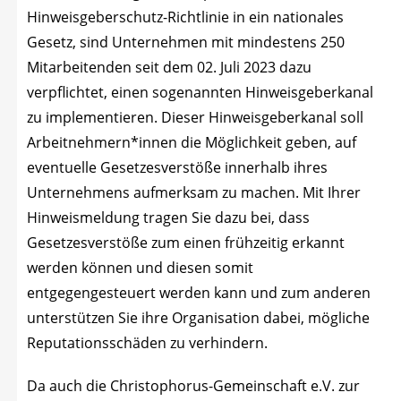
Hin­weis­ge­ber­schutz-Richt­li­nie in ein natio­na­les
Gesetz, sind Unter­neh­men mit min­des­tens 250
Mit­ar­bei­ten­den seit dem 02. Juli 2023 dazu
ver­pflich­tet, einen soge­nann­ten Hin­weis­ge­ber­ka­nal
zu imple­men­tie­ren. Die­ser Hin­weis­ge­ber­ka­nal soll
Arbeitnehmern*innen die Mög­lich­keit geben, auf
even­tu­el­le Geset­zes­ver­stö­ße inner­halb ihres
Unter­neh­mens auf­merk­sam zu machen. Mit Ihrer
Hin­weis­mel­dung tra­gen Sie dazu bei, dass
Geset­zes­ver­stö­ße zum einen früh­zei­tig erkannt
wer­den kön­nen und die­sen somit
ent­ge­gen­ge­steu­ert wer­den kann und zum ande­ren
unter­stüt­zen Sie ihre Orga­ni­sa­ti­on dabei, mög­li­che
Repu­ta­ti­ons­schä­den zu verhindern.
Da auch die Chris­to­pho­rus-Gemein­schaft e.V. zur