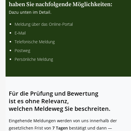
haben Sie nachfolgende Möglichkeiten:
Dazu unten im Detail.
Mel­dung über das Online-Portal
E‑Mail
Tele­fo­ni­sche Meldung
Post­weg
Per­sön­li­che Meldung
Für die Prü­fung und Bewertung
ist es ohne Relevanz,
wel­chen Mel­de­weg Sie beschreiten.
Ein­ge­hen­de Mel­dun­gen wer­den von uns inner­halb der
gesetz­li­chen Frist von
7 Tagen
bestä­tigt und dann —