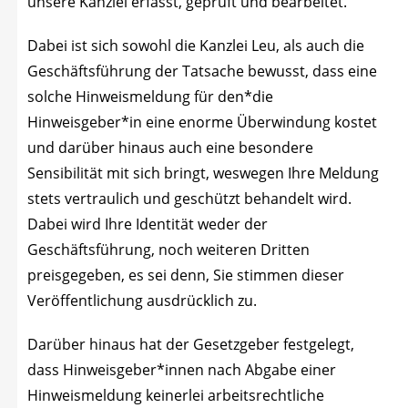
unse­re Kanz­lei erfasst, geprüft und bearbeitet.
Dabei ist sich sowohl die Kanz­lei Leu, als auch die
Geschäfts­füh­rung der Tat­sa­che bewusst, dass eine
sol­che Hin­weis­mel­dung für den*die
Hinweisgeber*in eine enor­me Über­win­dung kos­tet
und dar­über hin­aus auch eine beson­de­re
Sen­si­bi­li­tät mit sich bringt, wes­we­gen
Ihre Mel­dung
stets ver­trau­lich und geschützt behan­delt wird.
Dabei wird Ihre Iden­ti­tät weder der
Geschäfts­füh­rung, noch wei­te­ren Drit­ten
preis­ge­ge­ben, es sei denn, Sie stim­men die­ser
Ver­öf­fent­li­chung aus­drück­lich zu.
Dar­über hin­aus hat der Gesetz­ge­ber fest­ge­legt,
dass Hinweisgeber*innen nach Abga­be einer
Hin­weis­mel­dung kei­ner­lei arbeits­recht­li­che