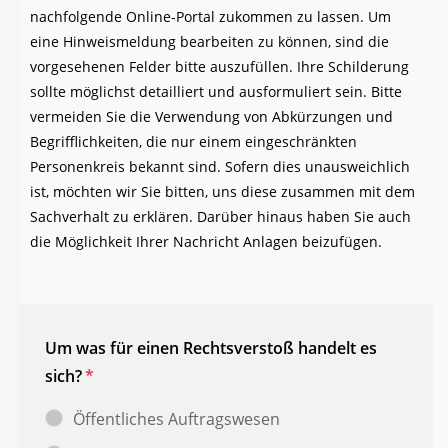
nach­fol­gen­de Online-Por­tal zukom­men zu las­sen. Um
eine Hin­weis­mel­dung bear­bei­ten zu kön­nen, sind die
vor­ge­se­he­nen Fel­der bit­te aus­zu­fül­len. Ihre Schil­de­rung
soll­te mög­lichst detail­liert und aus­for­mu­liert sein. Bit­te
ver­mei­den Sie die Ver­wen­dung von Abkür­zun­gen und
Begriff­lich­kei­ten, die nur einem ein­ge­schränk­ten
Per­so­nen­kreis bekannt sind. Sofern dies unaus­weich­lich
ist, möch­ten wir Sie bit­ten, uns die­se zusam­men mit dem
Sach­ver­halt zu erklä­ren. Dar­über hin­aus haben Sie auch
die Mög­lich­keit Ihrer Nach­richt Anla­gen beizufügen.
Um was für einen Rechtsverstoß handelt es
sich?
*
Öffentliches Auftragswesen