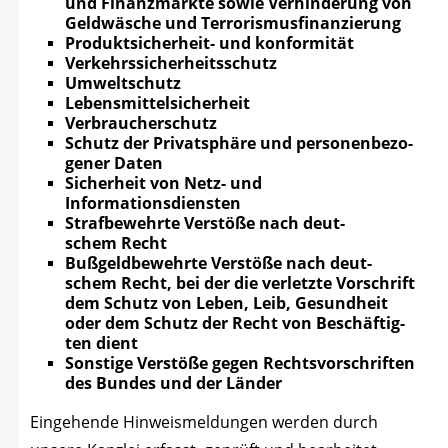
und Finanz­märk­te sowie Ver­hin­de­rung von
Geld­wä­sche und Terrorismusfinanzierung
Pro­dukt­si­cher­heit- und konformität
Ver­kehrs­si­cher­heits­schutz
Umwelt­schutz
Lebens­mit­tel­si­cher­heit
Ver­brau­cher­schutz
Schutz der Pri­vat­sphä­re und per­so­nen­be­zo­
ge­ner Daten
Sicher­heit von Netz- und
Informationsdiensten
Straf­be­wehr­te Ver­stö­ße nach deut­
schem Recht
Buß­geld­be­wehr­te Ver­stö­ße nach deut­
schem Recht, bei der die ver­letz­te Vor­schrift
dem Schutz von Leben, Leib, Gesund­heit
oder dem Schutz der Recht von Beschäf­tig­
ten dient
Sons­ti­ge Ver­stö­ße gegen Rechts­vor­schrif­ten
des Bun­des und der Länder
Ein­ge­hen­de Hin­weis­mel­dun­gen wer­den durch