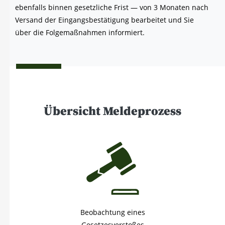
eben­falls bin­nen gesetz­li­che Frist — von 3 Mona­ten nach
Ver­sand der Ein­gangs­be­stä­ti­gung bear­bei­tet und Sie
über die Fol­ge­maß­nah­men informiert.
Übersicht Meldeprozess
Beobachtung eines
Gesetzesverstoßes