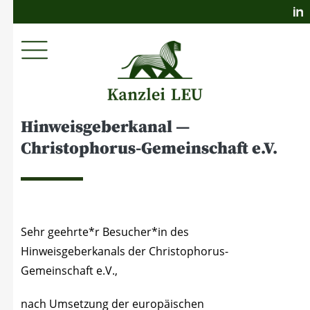
Hin­weis­ge­ber­ka­nal —
Chris­to­pho­rus-Gemein­schaft e.V.
Sehr geehrte*r Besucher*in des
Hin­weis­ge­ber­ka­nals der Chris­to­pho­rus-
Gemein­schaft e.V.,
nach Umset­zung der euro­päi­schen