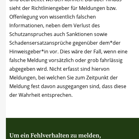
sieht der Richt­li­ni­en­ge­ber für Mel­dun­gen bzw.
Offen­le­gung von wis­sent­lich fal­schen
Infor­ma­tio­nen, neben dem Ver­lust des
Schutz­an­spru­ches auch Sank­tio­nen sowie
Scha­dens­er­satz­an­sprü­che gegen­über dem*der
Hinweisgeber*in vor. Dies wäre der Fall, wenn eine
fal­sche Mel­dung vor­sätz­lich oder grob fahr­läs­sig
abge­ge­ben wird. Nicht erfasst sind hier­von
Mel­dun­gen, bei wel­chen Sie zum Zeit­punkt der
Mel­dung fest davon aus­ge­gan­gen sind, dass die­se
der Wahr­heit entsprechen.
Um ein Fehlverhalten zu melden,