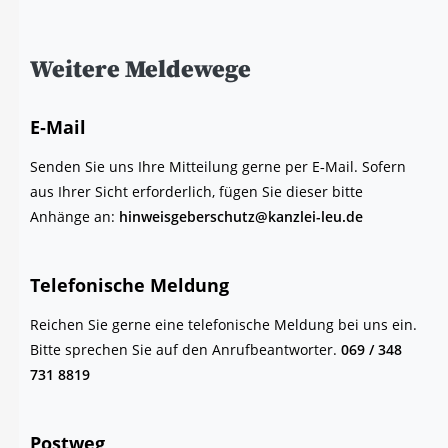
Wei­te­re Meldewege
E‑Mail
Sen­den Sie uns Ihre Mit­tei­lung ger­ne per E‑Mail. Sofern
aus Ihrer Sicht erfor­der­lich, fügen Sie die­ser bit­te
Anhän­ge an:
hinweisgeberschutz@kanzlei-leu.de
Tele­fo­ni­sche Meldung
Rei­chen Sie ger­ne eine tele­fo­ni­sche Mel­dung bei uns ein.
Bit­te spre­chen Sie auf den Anruf­be­ant­wor­ter.
069 / 348
731 8819
Post­weg