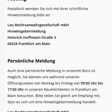
Pos­ta­lisch wen­den Sie sich mit Ihrer schrift­li­che
Hin­weis­mel­dung bit­te an:
Leu Rechts­an­walts­ge­sell­schaft mbH
Hin­weis­ge­ber­mel­dung
Hein­rich-Hoff­mann-Stra­ße 3
60528 Frank­furt am Main
Per­sön­li­che Meldung
Auch eine per­sön­li­che Mel­dung in unse­rem Büro ist
mög­lich. Sie kön­nen uns wäh­rend unse­ren
Öff­nungs­zei­ten von Mon­tag bis Frei­tag von
09:00 Uhr bis
17:00 Uhr
in unse­ren Räum­lich­kei­ten in Frank­furt am
Main besu­chen. Bit­te tei­len Sie gleich am Emp­fang mit,
dass es sich um eine Hin­weis­ge­ber­mel­dung handelt.
Leu Rechts­an­walts­ge­sell­schaft mbH