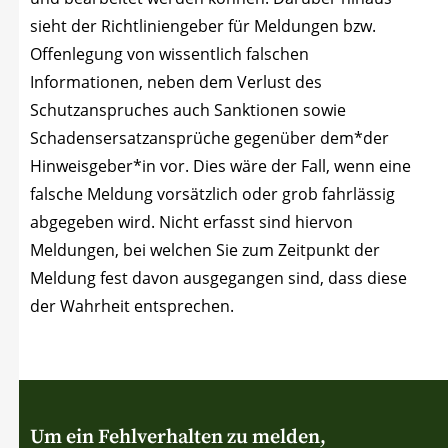
sieht der Richt­li­ni­en­ge­ber für Mel­dun­gen bzw.
Offen­le­gung von wis­sent­lich fal­schen
Infor­ma­tio­nen, neben dem Ver­lust des
Schutz­an­spru­ches auch Sank­tio­nen sowie
Scha­dens­er­satz­an­sprü­che gegen­über dem*der
Hinweisgeber*in vor. Dies wäre der Fall, wenn eine
fal­sche Mel­dung vor­sätz­lich oder grob fahr­läs­sig
abge­ge­ben wird. Nicht erfasst sind hier­von
Mel­dun­gen, bei wel­chen Sie zum Zeit­punkt der
Mel­dung fest davon aus­ge­gan­gen sind, dass die­se
der Wahr­heit entsprechen.
Um ein Fehlverhalten zu melden,