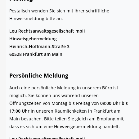
Pos­ta­lisch wen­den Sie sich mit Ihrer schrift­li­che
Hin­weis­mel­dung bit­te an:
Leu Rechts­an­walts­ge­sell­schaft mbH
Hin­weis­ge­ber­mel­dung
Hein­rich-Hoff­mann-Stra­ße 3
60528 Frank­furt am Main
Per­sön­li­che Meldung
Auch eine per­sön­li­che Mel­dung in unse­rem Büro ist
mög­lich. Sie kön­nen uns wäh­rend unse­ren
Öff­nungs­zei­ten von Mon­tag bis Frei­tag von
09:00 Uhr bis
17:00 Uhr
in unse­ren Räum­lich­kei­ten in Frank­furt am
Main besu­chen. Bit­te tei­len Sie gleich am Emp­fang mit,
dass es sich um eine Hin­weis­ge­ber­mel­dung handelt.
Leu Rechts­an­walts­ge­sell­schaft mbH