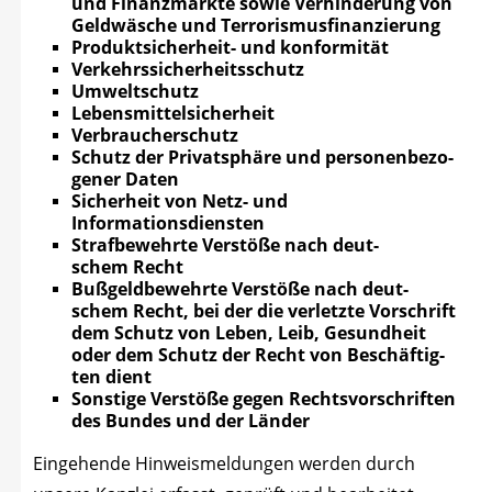
und Finanz­märk­te sowie Ver­hin­de­rung von
Geld­wä­sche und Terrorismusfinanzierung
Pro­dukt­si­cher­heit- und konformität
Ver­kehrs­si­cher­heits­schutz
Umwelt­schutz
Lebens­mit­tel­si­cher­heit
Ver­brau­cher­schutz
Schutz der Pri­vat­sphä­re und per­so­nen­be­zo­
ge­ner Daten
Sicher­heit von Netz- und
Informationsdiensten
Straf­be­wehr­te Ver­stö­ße nach deut­
schem Recht
Buß­geld­be­wehr­te Ver­stö­ße nach deut­
schem Recht, bei der die ver­letz­te Vor­schrift
dem Schutz von Leben, Leib, Gesund­heit
oder dem Schutz der Recht von Beschäf­tig­
ten dient
Sons­ti­ge Ver­stö­ße gegen Rechts­vor­schrif­ten
des Bun­des und der Länder
Ein­ge­hen­de Hin­weis­mel­dun­gen wer­den durch