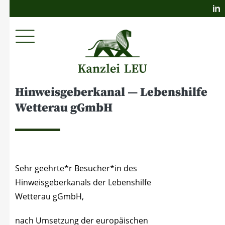
Hin­weis­ge­ber­ka­nal — Lebens­hil­fe
Wet­ter­au gGmbH
Sehr geehrte*r Besucher*in des
Hin­weis­ge­ber­ka­nals der Lebens­hil­fe
Wet­ter­au gGmbH,
nach Umset­zung der euro­päi­schen