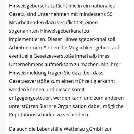
Hin­weis­ge­ber­schutz-Richt­li­nie in ein natio­na­les
Gesetz, sind Unter­neh­men mit min­des­tens 50
Mit­ar­bei­ten­den dazu ver­pflich­tet, einen
soge­nann­ten Hin­weis­ge­ber­ka­nal zu
imple­men­tie­ren. Die­ser Hin­weis­ge­ber­ka­nal soll
Arbeitnehmern*innen die Mög­lich­keit geben, auf
even­tu­el­le Geset­zes­ver­stö­ße inner­halb ihres
Unter­neh­mens auf­merk­sam zu machen. Mit Ihrer
Hin­weis­mel­dung tra­gen Sie dazu bei, dass
Geset­zes­ver­stö­ße zum einen früh­zei­tig erkannt
wer­den kön­nen und die­sen somit
ent­ge­gen­ge­steu­ert wer­den kann und zum ande­ren
unter­stüt­zen Sie ihre Orga­ni­sa­ti­on dabei, mög­li­che
Repu­ta­ti­ons­schä­den zu verhindern.
Da auch die Lebens­hil­fe Wet­ter­au gGmbH zur