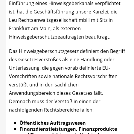
Ein­füh­rung eines Hin­weis­ge­ber­ka­nals ver­pflich­tet
ist, hat die Geschäfts­füh­rung unse­re Kanz­lei, die
Leu Rechts­an­walts­ge­sell­schaft mbH mit Sitz in
Frank­furt am Main, als exter­nen
Hin­weis­ge­ber­schutz­be­auf­trag­ten beauftragt.
Das Hin­weis­ge­ber­schutz­ge­setz defi­niert den Begriff
des Geset­zes­ver­sto­ßes als eine Hand­lung oder
Unter­las­sung, die gegen vor­ab defi­nier­te EU-
Vor­schrif­ten sowie natio­na­le Rechts­vor­schrif­ten
ver­stößt und in den sach­li­chen
Anwen­dungs­be­reich die­ses Geset­zes fällt.
Dem­nach muss der Ver­stoß in einen der
nach­fol­gen­den Rechts­be­rei­che fallen:
Öffent­li­ches Auftragswesen
Finanz­dienst­leis­tun­gen, Finanz­pro­duk­te