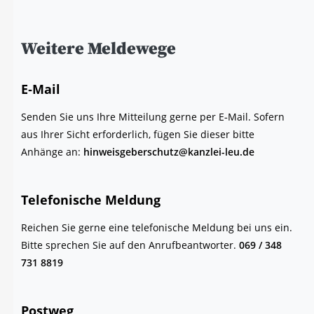
Wei­te­re Meldewege
E‑Mail
Sen­den Sie uns Ihre Mit­tei­lung ger­ne per E‑Mail. Sofern
aus Ihrer Sicht erfor­der­lich, fügen Sie die­ser bit­te
Anhän­ge an:
hinweisgeberschutz@kanzlei-leu.de
Tele­fo­ni­sche Meldung
Rei­chen Sie ger­ne eine tele­fo­ni­sche Mel­dung bei uns ein.
Bit­te spre­chen Sie auf den Anruf­be­ant­wor­ter.
069 / 348
731 8819
Post­weg