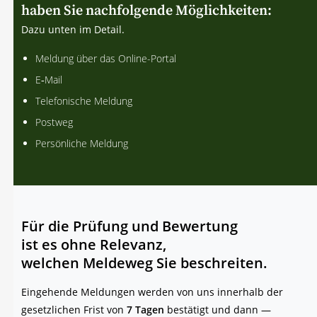
haben Sie nachfolgende Möglichkeiten:
Dazu unten im Detail.
Mel­dung über das Online-Portal
E‑Mail
Tele­fo­ni­sche Meldung
Post­weg
Per­sön­li­che Meldung
Für die Prü­fung und Bewertung
ist es ohne Relevanz,
wel­chen Mel­de­weg Sie beschreiten.
Ein­ge­hen­de Mel­dun­gen wer­den von uns inner­halb der
gesetz­li­chen Frist von
7 Tagen
bestä­tigt und dann —