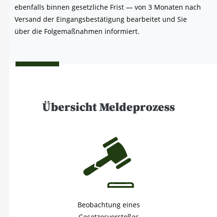
eben­falls bin­nen gesetz­li­che Frist — von 3 Mona­ten nach
Ver­sand der Ein­gangs­be­stä­ti­gung bear­bei­tet und Sie
über die Fol­ge­maß­nah­men informiert.
Übersicht Meldeprozess
Beobachtung eines
Gesetzesverstoßes