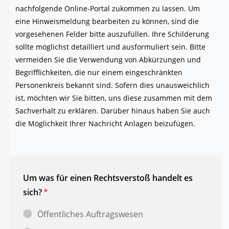
nach­fol­gen­de Online-Por­tal zukom­men zu las­sen. Um
eine Hin­weis­mel­dung bear­bei­ten zu kön­nen, sind die
vor­ge­se­he­nen Fel­der bit­te aus­zu­fül­len. Ihre Schil­de­rung
soll­te mög­lichst detail­liert und aus­for­mu­liert sein. Bit­te
ver­mei­den Sie die Ver­wen­dung von Abkür­zun­gen und
Begriff­lich­kei­ten, die nur einem ein­ge­schränk­ten
Per­so­nen­kreis bekannt sind. Sofern dies unaus­weich­lich
ist, möch­ten wir Sie bit­ten, uns die­se zusam­men mit dem
Sach­ver­halt zu erklä­ren. Dar­über hin­aus haben Sie auch
die Mög­lich­keit Ihrer Nach­richt Anla­gen beizufügen.
Um was für einen Rechtsverstoß handelt es
sich?
*
Öffentliches Auftragswesen