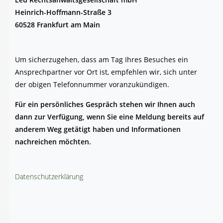
Hein­rich-Hoff­mann-Stra­ße 3
60528 Frank­furt am Main
Um sicher­zu­ge­hen, dass am Tag Ihres Besu­ches ein
Ansprech­part­ner vor Ort ist, emp­feh­len wir, sich unter
der obi­gen Tele­fon­num­mer voranzukündigen.
Für ein per­sön­li­ches Gespräch ste­hen wir Ihnen auch
dann zur Ver­fü­gung, wenn Sie eine Mel­dung bereits auf
ande­rem Weg getä­tigt haben und Infor­ma­tio­nen
nach­rei­chen möchten.
Daten­schutz­er­klä­rung