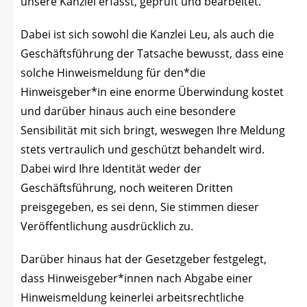
unse­re Kanz­lei erfasst, geprüft und bearbeitet.
Dabei ist sich sowohl die Kanz­lei Leu, als auch die
Geschäfts­füh­rung der Tat­sa­che bewusst, dass eine
sol­che Hin­weis­mel­dung für den*die
Hinweisgeber*in eine enor­me Über­win­dung kos­tet
und dar­über hin­aus auch eine beson­de­re
Sen­si­bi­li­tät mit sich bringt, wes­we­gen
Ihre Mel­dung
stets ver­trau­lich und geschützt behan­delt wird.
Dabei wird Ihre Iden­ti­tät weder der
Geschäfts­füh­rung, noch wei­te­ren Drit­ten
preis­ge­ge­ben, es sei denn, Sie stim­men die­ser
Ver­öf­fent­li­chung aus­drück­lich zu.
Dar­über hin­aus hat der Gesetz­ge­ber fest­ge­legt,
dass Hinweisgeber*innen nach Abga­be einer
Hin­weis­mel­dung kei­ner­lei arbeits­recht­li­che