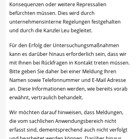
Kon­se­quen­zen oder wei­te­re Repres­sa­li­en
befürch­ten müs­sen. Dies wird durch
unter­neh­mens­in­ter­ne Rege­lun­gen fest­ge­hal­ten
und durch die Kanz­lei Leu begleitet.
Für den Erfolg der Unter­su­chungs­maß­nah­men
kann es dar­über hin­aus erfor­der­lich sein, dass wir
mit Ihnen bei Rück­fra­gen in Kon­takt tre­ten müs­sen.
Bit­te geben Sie daher bei einer Mel­dung Ihren
Namen sowie Tele­fon­num­mer und E‑Mail Adres­se
an. Die­se Infor­ma­tio­nen wer­den, wie bereits vor­ab
erwähnt, ver­trau­lich behandelt.
Wir möch­ten dar­auf hin­wei­sen, dass Mel­dun­gen,
die vom sach­li­chen Anwen­dungs­be­reich nicht
erfasst sind, dem­entspre­chend auch nicht ver­folgt
und bear­bei­tet wer­den kön­nen. Dar­über hin­aus