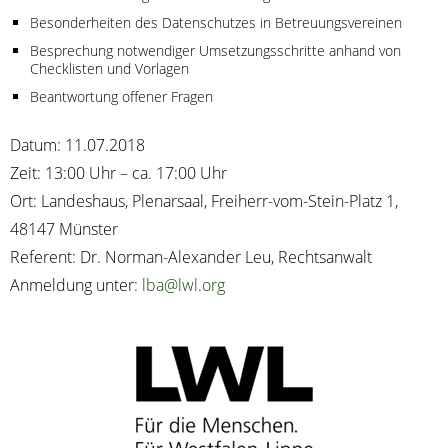
Beson­der­hei­ten des Daten­schut­zes in Betreuungsvereinen
Bespre­chung not­wen­di­ger Umset­zungs­schrit­te anhand von
Check­lis­ten und Vorlagen
Beant­wor­tung offe­ner Fragen
Datum: 11.07.2018
Zeit: 13:00 Uhr – ca. 17:00 Uhr
Ort: Lan­des­haus, Ple­nar­saal, Frei­herr-vom-Stein-Platz 1,
48147 Münster
Refe­rent: Dr. Nor­man-Alex­an­der Leu, Rechtsanwalt
Anmel­dung unter:
lba@lwl.org