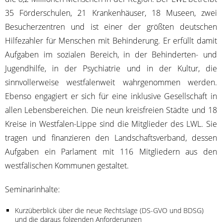
35 För­der­schu­len, 21 Kran­ken­häu­ser, 18 Muse­en, zwei
Besu­cher­zen­tren und ist einer der größ­ten deut­schen
Hil­fe­zah­ler für Men­schen mit Behin­de­rung. Er erfüllt damit
Auf­ga­ben im sozia­len Bereich, in der Behin­der­ten- und
Jugend­hil­fe, in der Psych­ia­trie und in der Kul­tur, die
sinn­vol­ler­wei­se west­fa­len­weit wahr­ge­nom­men wer­den.
Eben­so enga­giert er sich für eine inklu­si­ve Gesell­schaft in
allen Lebens­be­rei­chen. Die neun kreis­frei­en Städ­te und 18
Krei­se in West­fa­len-Lip­pe sind die Mit­glie­der des LWL. Sie
tra­gen und finan­zie­ren den Land­schafts­ver­band, des­sen
Auf­ga­ben ein Par­la­ment mit 116 Mit­glie­dern aus den
west­fä­li­schen Kom­mu­nen gestaltet.
Semi­nar­in­hal­te:
Kurz­über­blick über die neue Rechts­la­ge (DS-GVO und BDSG)
und die dar­aus fol­gen­den Anforderungen