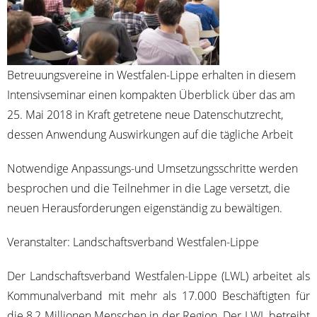
Betreu­ungs­ver­ei­ne in West­fa­len-Lip­pe erhal­ten in die­sem
Inten­siv­se­mi­nar einen kom­pak­ten Über­blick über das am
25. Mai 2018 in Kraft getre­te­ne neue Daten­schutz­recht,
des­sen Anwen­dung Aus­wir­kun­gen auf die täg­li­che Arbeit
Not­wen­di­ge Anpas­sungs-und Umset­zungs­schrit­te wer­den
bespro­chen und die Teil­neh­mer in die Lage ver­setzt, die
neu­en Her­aus­for­de­run­gen eigen­stän­dig zu bewältigen.
Ver­an­stal­ter: Land­schafts­ver­band Westfalen-Lippe
Der Land­schafts­ver­band West­fa­len-Lip­pe (LWL) arbei­tet als
Kom­mu­nal­ver­band mit mehr als 17.000 Beschäf­tig­ten für
die 8,2 Mil­lio­nen Men­schen in der Regi­on. Der LWL betreibt