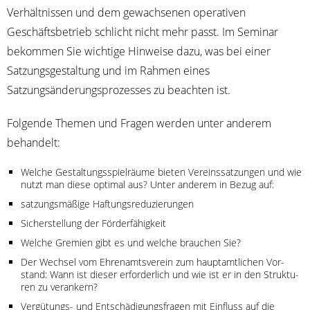
Ver­hält­nis­sen und dem gewach­se­nen ope­ra­ti­ven
Geschäfts­be­trieb schlicht nicht mehr passt. Im Semi­nar
bekom­men Sie wich­ti­ge Hin­wei­se dazu, was bei einer
Sat­zungs­ge­stal­tung und im Rah­men eines
Sat­zungs­än­de­rungs­pro­zes­ses zu beach­ten ist.
Fol­gen­de The­men und Fra­gen wer­den unter ande­rem
behandelt:
Wel­che Gestal­tungs­spiel­räu­me bie­ten Ver­eins­sat­zun­gen und wie
nutzt man die­se opti­mal aus? Unter ande­rem in Bezug auf:
sat­zungs­mä­ßi­ge Haftungsreduzierungen
Sicher­stel­lung der Förderfähigkeit
Wel­che Gre­mi­en gibt es und wel­che brau­chen Sie?
Der Wech­sel vom Ehren­amts­ver­ein zum haupt­amt­li­chen Vor­
stand: Wann ist die­ser erfor­der­lich und wie ist er in den Struk­tu­
ren zu verankern?
Ver­gü­tungs- und Ent­schä­di­gungs­fra­gen mit Ein­fluss auf die