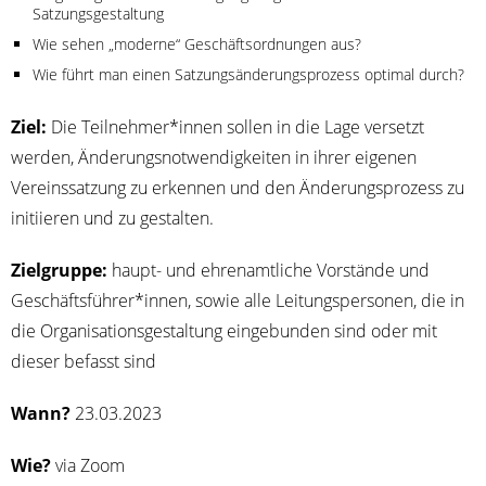
Satzungsgestaltung
Wie sehen „moder­ne“ Geschäfts­ord­nun­gen aus?
Wie führt man einen Sat­zungs­än­de­rungs­pro­zess opti­mal durch?
Ziel:
Die Teilnehmer*innen sol­len in die Lage ver­setzt
wer­den, Ände­rungs­not­wen­dig­kei­ten in ihrer eige­nen
Ver­eins­sat­zung zu erken­nen und den Ände­rungs­pro­zess zu
initi­ie­ren und zu gestalten.
Ziel­grup­pe:
haupt- und ehren­amt­li­che Vor­stän­de und
Geschäftsführer*innen, sowie alle Lei­tungs­per­so­nen, die in
die Orga­ni­sa­ti­ons­ge­stal­tung ein­ge­bun­den sind oder mit
die­ser befasst sind
Wann?
23.03.2023
Wie?
via Zoom