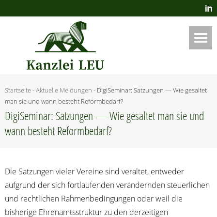
Startseite
-
Aktuelle Meldungen
-
Digi­Se­mi­nar: Sat­zun­gen — Wie ges­al­tet
man sie und wann besteht Reformbedarf?
Digi­Se­mi­nar: Sat­zun­gen — Wie ges­al­tet man sie und
wann besteht Reformbedarf?
Die Sat­zun­gen vie­ler Ver­ei­ne sind ver­al­tet, ent­we­der
auf­grund der sich fort­lau­fen­den ver­än­dern­den steu­er­li­chen
und recht­li­chen Rah­men­be­din­gun­gen oder weil die
bis­he­ri­ge Ehren­amts­struk­tur zu den der­zei­ti­gen