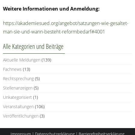
Wei­te­re Infor­ma­tio­nen und Anmeldung:
https://akademiesued.org/angebot/satzungen-wie-gesaltet-
man-sie-und-wann-besteht-reformbedarf#4001
Alle Kate­go­rien und Beiträge
Aktuelle Meldungen
(139)
Fachnews
(13)
Rechtsprechung
(5)
Stellenanzeigen
(5)
Unkategorisiert
(1)
Veranstaltungen
(106)
Veröffentlichungen
(3)
Impressum
|
Datenschutzerklärung
|
Barrierefreiheitserklärung