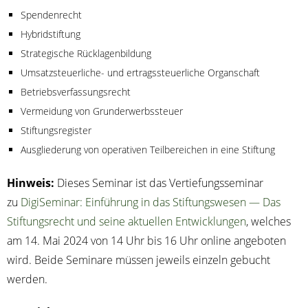
Spen­den­recht
Hybrid­stif­tung
Stra­te­gi­sche Rücklagenbildung
Umsatz­steu­er­li­che- und ertrags­steu­er­li­che Organschaft
Betriebs­ver­fas­sungs­recht
Ver­mei­dung von Grunderwerbssteuer
Stif­tungs­re­gis­ter
Aus­glie­de­rung von ope­ra­ti­ven Teil­be­rei­chen in eine Stiftung
Hin­weis:
Die­ses Semi­nar ist das Ver­tie­fungs­se­mi­nar
zu
Digi­Se­mi­nar: Ein­füh­rung in das Stif­tungs­we­sen — Das
Stif­tungs­recht und sei­ne aktu­el­len Ent­wick­lun­gen
, wel­ches
am 14. Mai 2024 von 14 Uhr bis 16 Uhr online ange­bo­ten
wird. Bei­de Semi­na­re müs­sen jeweils ein­zeln gebucht
werden.