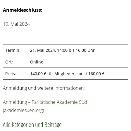
Anmel­de­schluss:
19. Mai 2024
Ter­min:
21. Mai 2024, 14:00 bis 16:00 Uhr
Ort:
Online
Preis:
140,00 € für Mit­glie­der, sonst 160,00 €
Anmel­dung und wei­te­re Informationen:
Anmel­dung – Pari­tä­ti­sche Aka­de­mie Süd
(akademiesued.org)
Alle Kate­go­rien und Beiträge