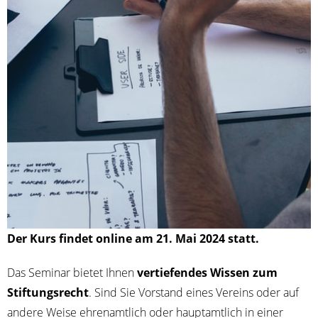
Der Kurs fin­det online
am 21. Mai 2024 statt.
Das Semi­nar bie­tet Ihnen
ver­tie­fen­des Wis­sen zum
Stif­tungs­recht
. Sind Sie Vor­stand eines Ver­eins oder auf
ande­re Wei­se ehren­amt­lich oder haupt­amt­lich in einer