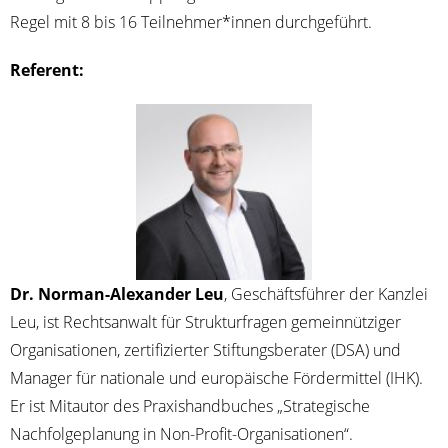
Regel mit 8 bis 16 Teilnehmer*innen durchgeführt.
Refe­rent:
Dr. Nor­man-Alex­an­der Leu
, Geschäfts­füh­rer der Kanz­lei
Leu, ist Rechts­an­walt für Struk­tur­fra­gen gemein­nüt­zi­ger
Orga­ni­sa­tio­nen, zer­ti­fi­zier­ter Stif­tungs­be­ra­ter (DSA) und
Mana­ger für natio­na­le und euro­päi­sche För­der­mit­tel (IHK).
Er ist Mit­au­tor des Pra­xis­hand­bu­ches „Stra­te­gi­sche
Nach­fol­ge­pla­nung in Non-Profit-Organisationen“.