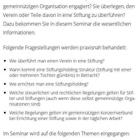
gemein­nüt­zi­gen Orga­ni­sa­ti­on enga­giert? Sie über­le­gen, den
Ver­ein oder Tei­le davon in eine Stif­tung zu über­füh­ren?
Dazu bekom­men Sie in die­sem Semi­nar die wesent­li­chen
Informationen.
Fol­gen­de Fra­ge­stel­lun­gen wer­den pra­xis­nah behandelt:
Wie über­führt man einen Ver­ein in eine Stiftung?
Wann kommt eine Stif­tungs­hol­ding-Struk­tur (Stif­tung mit einer
oder meh­re­ren Toch­ter-gGmbHs) in Betracht?
Wie errich­tet man eine Stiftungsholding?
Wel­che steu­er­li­chen und recht­li­chen Rege­lun­gen gel­ten für Stif­
ter und Stif­tun­gen (auch wenn die­se selbst gemein­nüt­zi­ge Orga­
ni­sa­tio­nen sind)
Wel­che Rege­lun­gen gel­ten im gemein­nüt­zi­gen Kon­zern­ver­bund
bei Errich­tung einer Stif­tung sowie in der täg­li­chen Arbeit?
Im Semi­nar wird auf die fol­gen­den The­men eingegangen: