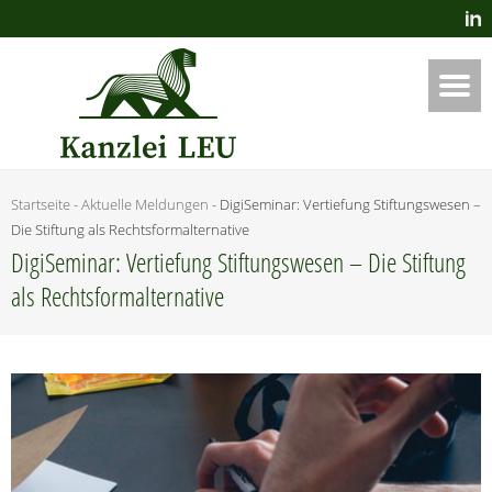
Startseite
-
Aktuelle Meldungen
-
Digi­Se­mi­nar: Ver­tie­fung Stif­tungs­we­sen –
Die Stif­tung als Rechtsformalternative
Digi­Se­mi­nar: Ver­tie­fung Stif­tungs­we­sen – Die Stif­tung
als Rechtsformalternative