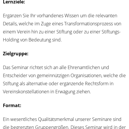
Lern­zie­le:
Ergän­zen Sie Ihr vor­han­de­nes Wis­sen um die rele­van­ten
Details, wel­che im Zuge eines Trans­for­ma­ti­ons­pro­zess von
einem Ver­ein hin zu einer Stif­tung oder zu einer Stif­tungs-
Hol­ding von Bedeu­tung sind.
Ziel­grup­pe:
Das Semi­nar rich­tet sich an alle Ehren­amt­li­chen und
Ent­schei­der von gemein­nüt­zi­gen Orga­ni­sa­tio­nen, wel­che die
Stif­tung als alter­na­ti­ve oder ergän­zen­de Rechts­form in
Ver­eins­kon­stel­la­tio­nen in Erwä­gung ziehen.
For­mat:
Ein wesent­li­ches Qua­li­täts­merk­mal unse­rer Semi­na­re sind
die begrenz­ten Grup­pen­grö­ßen. Die­ses Semi­nar wird in der