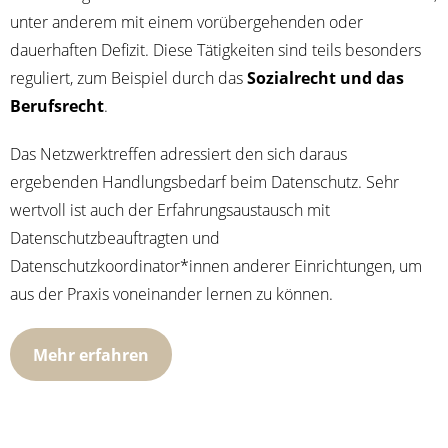
unter ande­rem mit einem vor­über­ge­hen­den oder
dau­er­haf­ten Defi­zit. Die­se Tätig­kei­ten sind teils beson­ders
regu­liert, zum Bei­spiel durch das
Sozi­al­recht und das
Berufs­recht
.
Das Netz­werktref­fen adres­siert den sich dar­aus
erge­ben­den Hand­lungs­be­darf beim Daten­schutz. Sehr
wert­voll ist auch der Erfah­rungs­aus­tausch mit
Daten­schutz­be­auf­trag­ten und
Datenschutzkoordinator*innen ande­rer Ein­rich­tun­gen, um
aus der Pra­xis von­ein­an­der ler­nen zu können.
Mehr erfah­ren