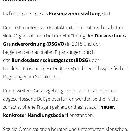
Es fin­det ganz­tä­gig als
Prä­senz­ver­an­stal­tung
statt.
Den ers­ten inten­si­ven Kon­takt mit dem Daten­schutz hat­ten
vie­le Orga­ni­sa­tio­nen bei der Ein­füh­rung der
Daten­schutz-
Grund­ver­ord­nung (DSGVO)
in 2018 und der
beglei­ten­den natio­na­len Ergän­zun­gen durch
das
Bun­des­da­ten­schutz­ge­setz (BDSG)
, der
Lan­des­da­ten­schutz­ge­set­ze (LDSG) und bereichs­spe­zi­fi­scher
Rege­lun­gen im Sozialrecht.
Durch wei­te­re Gesetz­ge­bung, vie­le Gerichts­ur­tei­le und
abge­schlos­se­ne Buß­geld­ver­fah­ren wur­den seit­her vie­le
zunächst offe­ne Fra­gen geklärt, und es ist auch
neu­er,
kon­kre­ter Hand­lungs­be­darf
entstanden.
Sozia­le Orga­ni­sa­tio­nen bera­ten und unter­stüt­zen Men­schen,