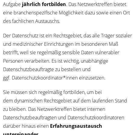
Auf­ga­be
jähr­lich fort­bil­den
. Das Netz­werktref­fen bie­tet
eine bran­chen­spe­zi­fi­sche Mög­lich­keit dazu sowie einen Ort
des fach­li­chen Austauschs.
Der Daten­schutz ist ein Rechts­ge­biet, das alle Trä­ger sozia­ler
und medi­zi­ni­scher Ein­rich­tun­gen im beson­de­ren Maß
betrifft, weil sie regel­mä­ßig sen­si­ble Daten vul­nerabler
Per­so­nen ver­ar­bei­ten. Es ist wich­tig, unab­hän­gi­ge
Daten­schutz­be­auf­trag­te zu bestel­len und
ggf. Datenschutzkoordinator*innen einzusetzen.
Sie müs­sen sich regel­mä­ßig fort­bil­den, um bei
dem dyna­mi­schen Rechts­ge­biet auf dem lau­fen­den Stand
zu blei­ben. Das Netz­werktref­fen bie­tet inter­nen
Daten­schutz­be­auf­trag­ten und Daten­schutz­ko­or­di­na­to­ren
dar­über hin­aus einen
Erfah­rungs­aus­tausch
unter­ein­an­der
.