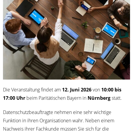
Die Ver­an­stal­tung fin­det am
12. Juni 2026
von
10:00 bis
17:00 Uhr
beim Pari­tä­ti­schen Bay­ern in
Nürn­berg
statt.
Daten­schutz­be­auf­trag­te neh­men eine sehr wich­ti­ge
Funk­ti­on in ihren Orga­ni­sa­tio­nen wahr. Neben einem
Nach­weis ihrer Fach­kun­de müs­sen Sie sich für die