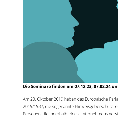
Die Semi­na­re fin­den am 07.12.23, 07.02.24 un
Am 23. Okto­ber 2019 haben das Euro­päi­sche Par­la­
2019/1937, die soge­nann­te Hin­weis­ge­ber­schutz- oder
Per­so­nen, die inner­halb eines Unter­neh­mens Ver­st