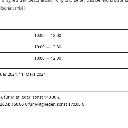
st, Mit­glied der Geschäfts­füh­rung und Lei­ter des Bereichs Daten­
ll­schaft mbH.
10:00 — 12:00
10:00 — 12:30
10:00 — 12:30
u­ar 2024, 11. März 2024
 für Mit­glie­der, sonst 140,00 €
2024: 150,00 € für Mit­glie­der, sonst 170,00 €