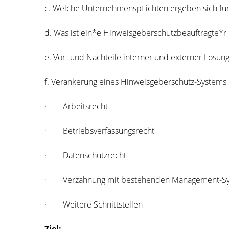
c. Wel­che Unter­neh­mens­pflich­ten erge­ben sich fü
d. Was ist ein*e Hinweisgeberschutzbeauftragte*r u
e. Vor- und Nach­tei­le inter­ner und exter­ner Lösu
f. Ver­an­ke­rung eines Hin­weis­ge­ber­schutz-Sys­tem
· Arbeits­recht
· Betriebs­ver­fas­sungs­recht
· Daten­schutz­recht
· Ver­zah­nung mit bestehen­den Management-S
· Wei­te­re Schnittstellen