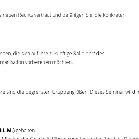
neu­en Rechts ver­traut und befä­hi­gen Sie, die kon­kre­ten
*innen, die sich auf ihre zukünf­ti­ge Rol­le der*des
ga­ni­sa­ti­on vor­be­rei­ten möchten.
na­re sind die begrenz­ten Grup­pen­grö­ßen. Die­ses Semi­nar wird 
.
LL.M.)
gehal­ten.