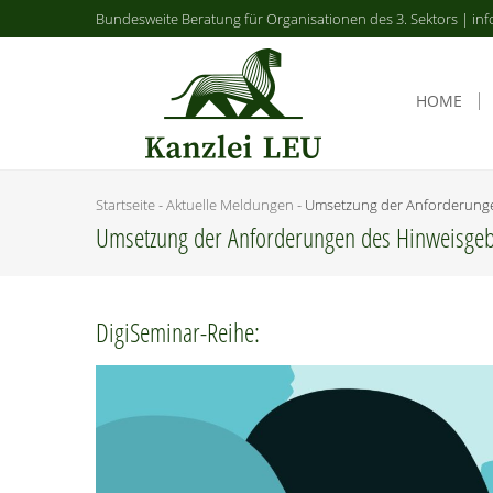
Bundesweite Beratung für Organisationen des 3. Sektors | inf
HOME
Startseite
-
Aktuelle Meldungen
-
Umset­zung der Anfor­de­run­
Umset­zung der Anfor­de­run­gen des Hinweisge
Digi­Se­mi­nar-Rei­he: