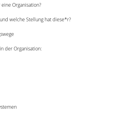
r eine Organisation?
nd wel­che Stel­lung hat diese*r?
ngswege
s in der Organisation:
ystemen