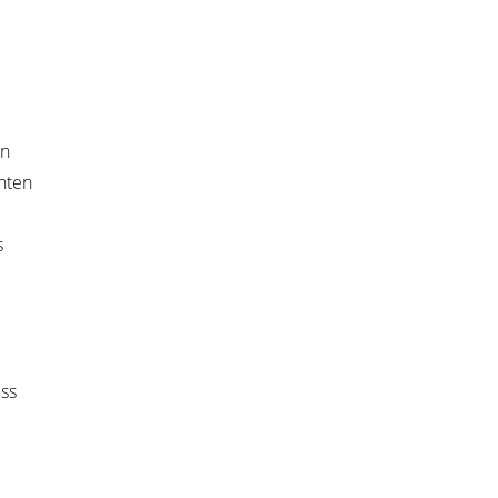
en
h­ten
s
uss