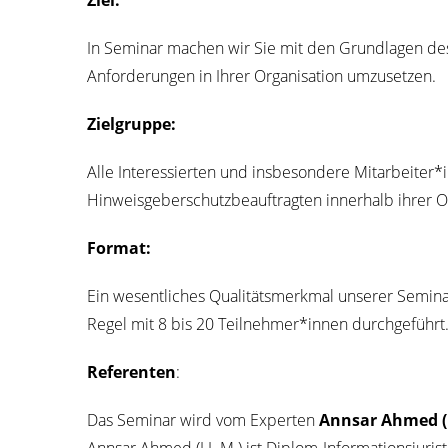
Ziel:
In Semi­nar machen wir Sie mit den Grund­la­gen des 
Anfor­de­run­gen in Ihrer Orga­ni­sa­ti­on umzusetzen.
Ziel­grup­pe:
Alle Inter­es­sier­ten und ins­be­son­de­re Mitarbeiter
Hin­weis­ge­ber­schutz­be­auf­trag­ten inner­halb ihrer Or
For­mat:
Ein wesent­li­ches Qua­li­täts­merk­mal unse­rer Semi­
Regel mit 8 bis 20 Teilnehmer*innen durchgeführt
Refe­ren­ten
:
Das Semi­nar wird vom Exper­ten
Ann­sar Ahmed (