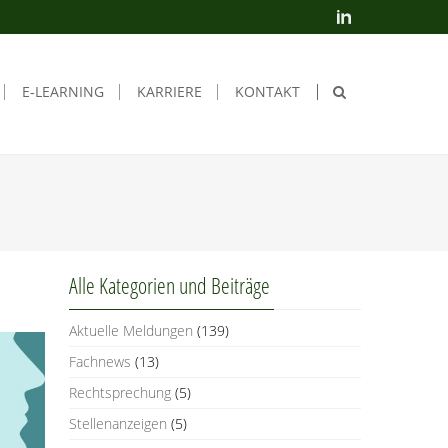
E‑LEARNING
KAR­RIE­RE
KON­TAKT
Alle Kate­go­rien und Beiträge
Aktuelle Meldungen
(139)
Fachnews
(13)
Rechtsprechung
(5)
Stellenanzeigen
(5)