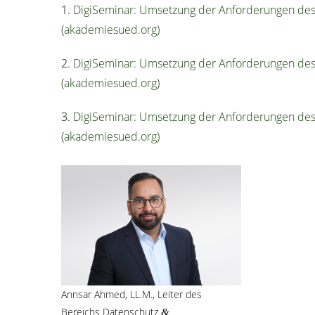
1.
Digi­Se­mi­nar: Umset­zung der Anfor­de­run­gen des 
(akademiesued.org)
2.
Digi­Se­mi­nar: Umset­zung der Anfor­de­run­gen des 
(akademiesued.org)
3.
Digi­Se­mi­nar: Umset­zung der Anfor­de­run­gen des 
(akademiesued.org)
Ann­sar Ahmed, LL.M., Lei­ter des
Bereichs Daten­schutz
&