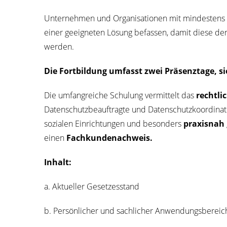
Unter­neh­men und Orga­ni­sa­tio­nen mit min­des­ten
einer geeig­ne­ten Lösung befas­sen, damit die­se den
werden.
Die Fort­bil­dung umfasst zwei Prä­senz­ta­ge,
Die umfang­rei­che Schu­lung ver­mit­telt das
recht­li­
Daten­schutz­be­auf­trag­te und Datenschutzkoordinator*i
sozia­len Ein­rich­tun­gen und beson­ders
pra­xis­nah
einen
Fach­kun­de­nach­weis.
Inhalt:
a. Aktu­el­ler Gesetzesstand
b. Per­sön­li­cher und sach­li­cher Anwen­dungs­be­r