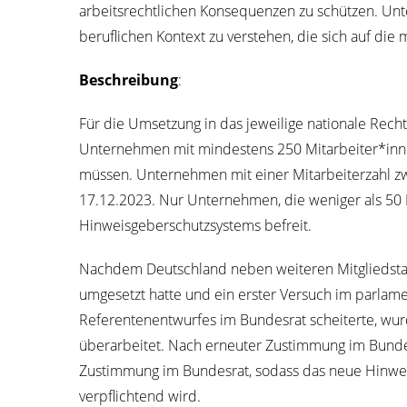
arbeits­recht­li­chen Kon­se­quen­zen zu schüt­zen. Unte
beruf­li­chen Kon­text zu ver­ste­hen, die sich auf die 
Beschrei­bung
:
Für die Umset­zung in das jewei­li­ge natio­na­le Rec
Unter­neh­men mit min­des­tens 250 Mitarbeiter*innen
müs­sen. Unter­neh­men mit einer Mit­ar­bei­ter­zahl z
17.12.2023. Nur Unter­neh­men, die weni­ger als 50 Pe
Hin­weis­ge­ber­schutz­sys­tems befreit.
Nach­dem Deutsch­land neben wei­te­ren Mit­glied­staa­t
umge­setzt hat­te und ein ers­ter Ver­such im par­la­m
Refe­ren­ten­ent­wur­fes im Bun­des­rat schei­ter­te, wu
über­ar­bei­tet. Nach erneu­ter Zustim­mung im Bun­des
Zustim­mung im Bun­des­rat, sodass das neue Hin­weis
ver­pflich­tend wird.