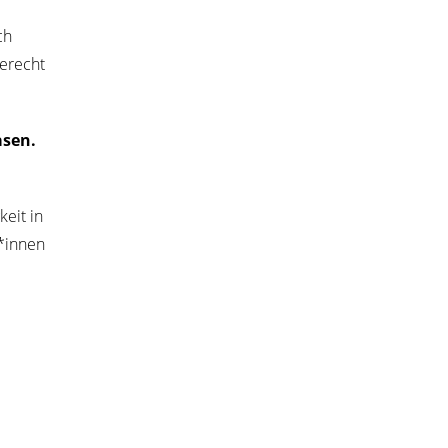
ch
gerecht
asen.
keit in
r*innen