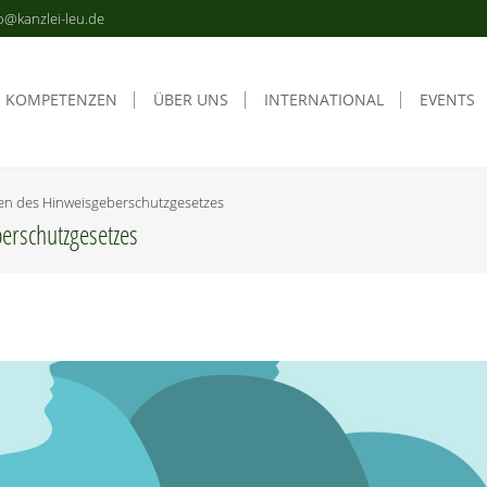
o@kanzlei-leu.de
KOM­PE­TEN­ZEN
ÜBER UNS
INTER­NA­TIO­NAL
EVENTS
gen des Hinweisgeberschutzgesetzes
berschutzgesetzes