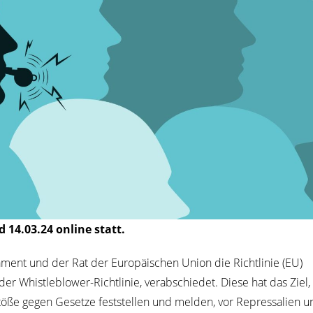
d 14.03.24 online statt.
ment und der Rat der Euro­päi­schen Uni­on die Richt­li­nie (EU)
 Whist­le­b­lower-Richt­li­nie, ver­ab­schie­det. Die­se hat das Ziel,
ö­ße gegen Geset­ze fest­stel­len und mel­den, vor Repres­sa­li­en 