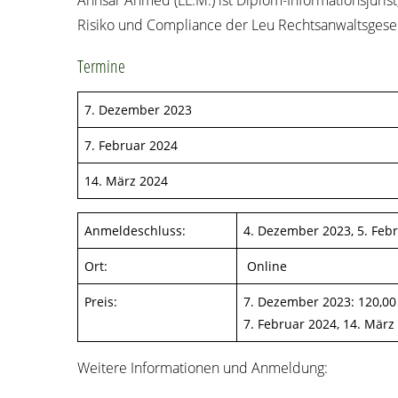
Ann­sar Ahmed (LL.M.) ist Diplom-Infor­ma­ti­ons­ju­ri
Risi­ko und Com­pli­ance der Leu Rechts­an­walts­ge­se
Ter­mi­ne
7. Dezem­ber 2023
7. Febru­ar 2024
14. März 2024
Anmel­de­schluss:
4. Dezem­ber 2023, 5. Febr
Ort:
Online
Preis:
7. Dezem­ber 2023: 120,00 €
7. Febru­ar 2024, 14. März 
Wei­te­re Infor­ma­tio­nen und Anmeldung: