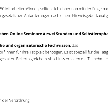
s 50 Mitarbeitern*innen, soll­ten sich daher nun mit der Fra­ge na
 gesetz­li­chen Anfor­de­run­gen nach einem Hin­weis­ge­ber­ka­nal 
 sie­ben Online Semi­na­re à zwei Stun­den und Selbstlernph
che und orga­ni­sa­to­ri­sche Fach­wis­sen
, das
nnen für ihre Tätig­keit benö­ti­gen. Es ist spe­zi­ell für die Tätig­
gestal­tet. Bei erfolg­rei­chem Abschluss erhal­ten die Teilnehme
eich der Verordnung