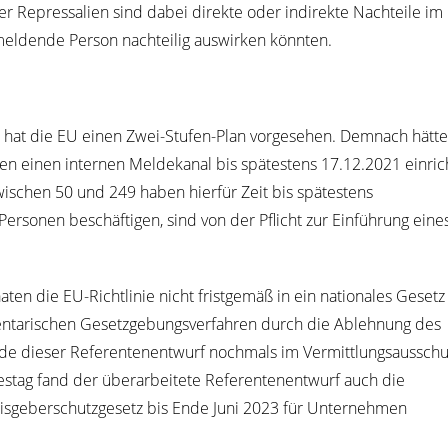
r Repres­sa­li­en sind dabei direk­te oder indi­rek­te Nach­tei­le im
mel­den­de Per­son nach­tei­lig aus­wir­ken könnten.
ht hat die EU einen Zwei-Stu­fen-Plan vor­ge­se­hen. Dem­nach hät­t
 einen inter­nen Mel­de­ka­nal bis spä­tes­tens 17.12.2021 ein­ric
wi­schen 50 und 249 haben hier­für Zeit bis spä­tes­tens
r­so­nen beschäf­ti­gen, sind von der Pflicht zur Ein­füh­rung eine
en die EU-Richt­li­nie nicht frist­ge­mäß in ein natio­na­les Gesetz
en­ta­ri­schen Gesetz­ge­bungs­ver­fah­ren durch die Ableh­nung des
r­de die­ser Refe­ren­ten­ent­wurf noch­mals im Ver­mitt­lungs­aus­sch
­tag fand der über­ar­bei­te­te Refe­ren­ten­ent­wurf auch die
­ge­ber­schutz­ge­setz bis Ende Juni 2023 für Unter­neh­men