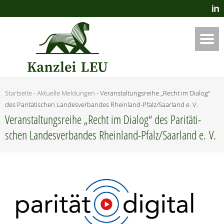
Startseite
-
Aktuelle Meldungen
-
Ver­an­stal­tungs­rei­he „Recht im Dia­log“
des Pari­tä­ti­schen Lan­des­ver­ban­des Rhein­land-Pfal­z/­Saar­land e. V.
Ver­an­stal­tungs­rei­he „Recht im Dia­log“ des Pari­tä­ti­
schen Lan­des­ver­ban­des Rhein­land-Pfal­z/­Saar­land e. V.