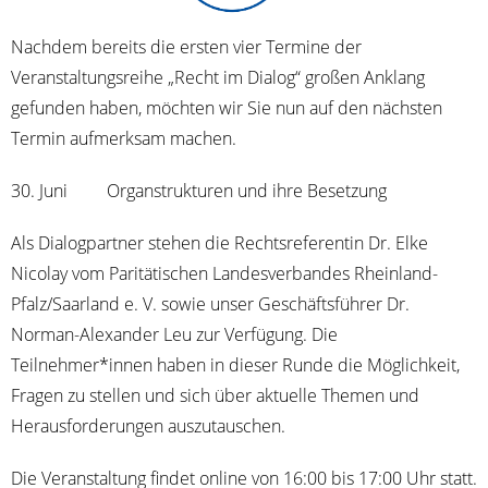
Nach­dem bereits die ers­ten vier Ter­mi­ne der
Ver­an­stal­tungs­rei­he „Recht im Dia­log“ gro­ßen Anklang
gefun­den haben, möch­ten wir Sie nun auf den nächs­ten
Ter­min auf­merk­sam machen.
30. Juni Organ­struk­tu­ren und ihre Besetzung
Als Dia­log­part­ner ste­hen die Rechts­re­fe­ren­tin Dr. Elke
Nico­lay vom Pari­tä­ti­schen Lan­des­ver­ban­des Rhein­land-
Pfal­z/­Saar­land e. V. sowie unser Geschäfts­füh­rer Dr.
Nor­man-Alex­an­der Leu zur Ver­fü­gung. Die
Teilnehmer*innen haben in die­ser Run­de die Mög­lich­keit,
Fra­gen zu stel­len und sich über aktu­el­le The­men und
Her­aus­for­de­run­gen auszutauschen.
Die Ver­an­stal­tung fin­det online von 16:00 bis 17:00 Uhr statt.